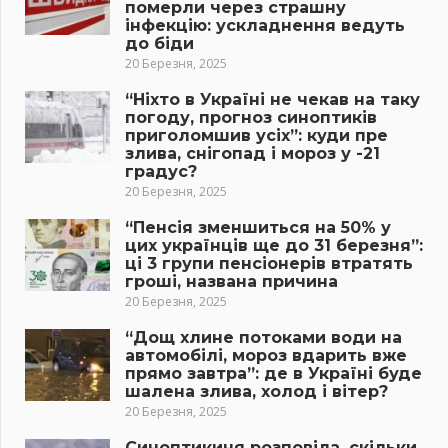
померли через страшну
інфекцію: ускладнення ведуть
до біди
20 Березня, 2025
“Ніхто в Україні не чекав на таку
погоду, прогноз синоптиків
приголомшив усіх”: куди пре
злива, снігопад і мороз у -21
градус?
20 Березня, 2025
“Пенсія зменшиться на 50% у
цих українців ще до 31 березня”:
ці 3 групи пенсіонерів втратять
гроші, названа причина
20 Березня, 2025
“Дощ хлине потоками води на
автомобілі, мороз вдарить вже
прямо завтра”: де в Україні буде
шалена злива, холод і вітер?
20 Березня, 2025
Синоптикиня розповіла, скільки