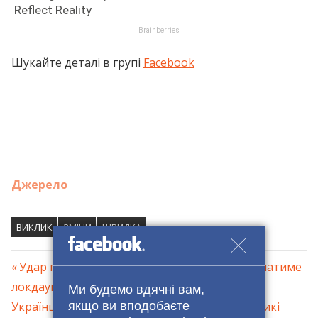
Шукайте деталі в групі
Facebook
Джерело
ВИКЛИК
ЗМІНИ
ШВИДКА
Previous
Удар по економіці: які наслідки для країни матиме
Навігація
локдаун
Post:
Ми будемо вдячні вам,
якщо ви вподобаєте
Next
Українцям на кредитну карту приходять великі
записів