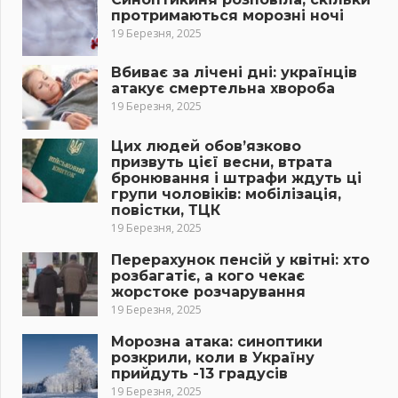
протримаються морозні ночі
19 Березня, 2025
Вбиває за лічені дні: українців
атакує смертельна хвороба
19 Березня, 2025
Цих людей обов’язково
призвуть цієї весни, втрата
бронювання і штрафи ждуть ці
групи чоловіків: мобілізація,
повістки, ТЦК
19 Березня, 2025
Перерахунок пенсій у квітні: хто
розбагатіє, а кого чекає
жорстоке розчарування
19 Березня, 2025
Морозна атака: синоптики
розкрили, коли в Україну
прийдуть -13 градусів
19 Березня, 2025