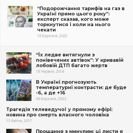
“Подорожчання тарифів на газ в
Україні прямо цього року”:
експерт сказав, кого може
торкнутися і коли на нього
чекати
18 Березня, 2025
“Їх ледве витягнули з
понівечених автівок”: У кривавій
лобовій ДТП багато жертв
18 Червня, 2018
В Україні прогнозують
температурні контрасти: де буде
-6, а де +16
06 Березня, 2023
Трагедія телеведучої у прямому ефірі:
новина про смерть власного чоловіка
15 Квітня, 2017
Прощання з минулим: ці листи я