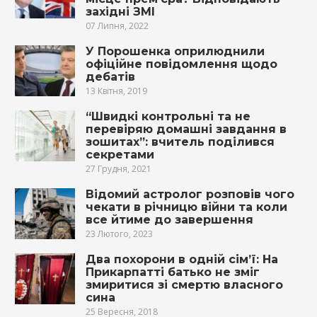
західні ЗМІ
07 Липня, 2022
У Порошенка оприлюднили
офіційне повідомлення щодо
дебатів
13 Квітня, 2019
“Швидкі контрольні та не
перевіряю домашні завдання в
зошитах”: вчитель поділився
секретами
27 Грудня, 2021
Відомий астролог розповів чого
чекати в річницю війни та коли
все йтиме до завершення
23 Лютого, 2023
Два похорони в одній сім’ї: На
Прикарпатті батько не зміг
змиритися зі смертю власного
сина
25 Вересня, 2018