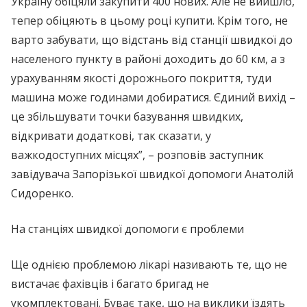
Україну обіцяли закупити 400 нових. Але не вийшло,
тепер обіцяють в цьому році купити. Крім того, не
варто забувати, що відстань від станції швидкої до
населеного пункту в районі доходить до 60 км, а з
урахуванням якості дорожнього покриття, туди
машина може годинами добиратися. Єдиний вихід –
це збільшувати точки базування швидких,
відкривати додаткові, так сказати, у
важкодоступних місцях”, – розповів заступник
завідувача Запорізької швидкої допомоги Анатолій
Сидоренко.
На станціях швидкої допомоги є проблеми
Ще однією проблемою лікарі називають те, що не
вистачає фахівців і багато бригад не
укомплектовані. Буває таке, що на виклики їздять