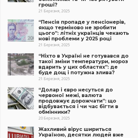
гроші?
21 Березня, 2025
“Пенсія пропаде у пенсіонерів,
якщо терміново не зробити
цього”: літніх українців чекають
нові проблеми у 2025 році
21 Березня, 2025
“Ніхто в Україні не готувався до
такої зміни температури, мороз
вдарить у цих областях”: де
буде дощ і потужна злива?
21 Березня, 2025
“Долар і євро несуться до
червоної межі, валюта
продовжує дорожчати”: що
відбувається і чи час бігти в
обмінники?
20 Березня, 2025
Жахливий вірус шириться
Україною, десятки людей вже