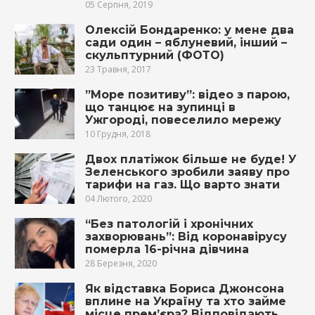
05 Серпня, 2019
Олексій Бондаренко: у мене два
сади один – яблуневий, інший –
скульптурний (ФОТО)
23 Травня, 2017
”Море позитиву”: відео з парою,
що танцює на зупинці в
Ужгороді, повеселило мережу
10 Грудня, 2018
Двох платіжок більше не буде! У
Зеленського зробили заяву про
тарифи на газ. Що варто знати
04 Лютого, 2020
“Без патологій і хронічних
захворювань”: Від коронавірусу
померла 16-річна дівчина
28 Березня, 2020
Як відставка Бориса Джонсона
вплине на Україну та хто займе
місце прем’єра? Відповідають