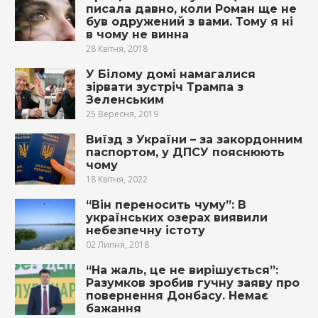
писала давно, коли Роман ще не
був одружений з вами. Тому я ні
в чому не винна
28 Квітня, 2018
У Білому домі намагалися
зірвати зустріч Трампа з
Зеленським
25 Вересня, 2019
Виїзд з України – за закордонним
паспортом, у ДПСУ пояснюють
чому
18 Квітня, 2022
“Він переносить чуму”: В
українських озерах виявили
небезпечну істоту
02 Липня, 2018
“На жаль, це не вирішується”:
Разумков зробив гучну заяву про
повернення Донбасу. Немає
бажання