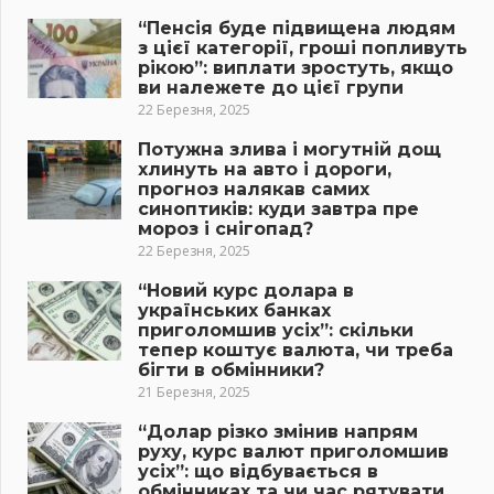
“Пенсія буде підвищена людям
з цієї категорії, гроші попливуть
рікою”: виплати зростуть, якщо
ви належете до цієї групи
22 Березня, 2025
Потужна злива і могутній дощ
хлинуть на авто і дороги,
прогноз налякав самих
синоптиків: куди завтра пре
мороз і снігопад?
22 Березня, 2025
“Новий курс долара в
українських банках
приголомшив усіх”: скільки
тепер коштує валюта, чи треба
бігти в обмінники?
21 Березня, 2025
“Долар різко змінив напрям
руху, курс валют приголомшив
усіх”: що відбувається в
обмінниках та чи час рятувати