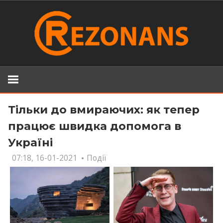
Skip
to
content
Тільки до вмираючих: як тепер
працює швидка допомога в
Україні
07:18, 16-01-2021
Події