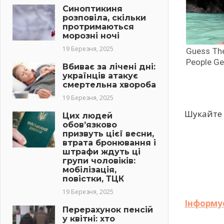
Синоптикиня
розповіла, скільки
протримаються
морозні ночі
19 Березня, 2025
Вбиває за лічені дні:
українців атакує
смертельна хвороба
19 Березня, 2025
Шукайте 
Цих людей
обов’язково
призвуть цієї весни,
втрата бронювання і
штрафи ждуть ці
групи чоловіків:
мобілізація,
повістки, ТЦК
19 Березня, 2025
Інформує
Перерахунок пенсій
у квітні: хто