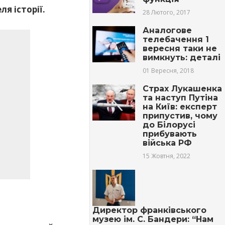
я історії.
28 Лютого, 2017
Аналогове
телебачення 1
вересня таки не
вимкнуть: деталі
01 Вересня, 2018
Страх Лукашенка
та наступ Путіна
на Київ: експерт
припустив, чому
до Білорусі
прибувають
війська РФ
15 Жовтня, 2022
Директор франківського
музею ім. С. Бандери: “Нам