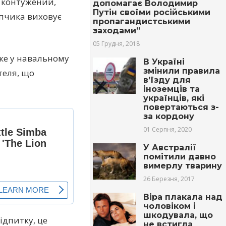
в контужений,
допомагає Володимир
Путін своїми російськими
опчика виховує
пропагандистськими
заходами”
05 Грудня, 2018
ке у навальному
В Україні
змінили правила
теля, що
в’їзду для
іноземців та
українців, які
повертаються з-
за кордону
01 Серпня, 2020
У Австралії
помітили давно
вимерлу тварину
26 Березня, 2017
Віра плакала над
чоловіком і
шкодувала, що
ідпитку, це
не встигла