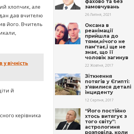
фахово та без
ший хлопчик, але
замовчувань
26 Липня, 2021
гдан дав вчителю
ив його. Вчитель
Оксана в
peaнімації
ликали,
прийшла до
тями,нічого не
пам’тає,і ще не
знає, що її
чоловік загинув
 у вічність
22 Жовтня, 2017
Зіткнення
потягів у Єгипті:
з’явилися деталі
діти й
інциденту
12 Серпня, 2017
“Його постійно
асного керівника
хтось витягує з
того світу”:
астрологиня
розповіла, коли