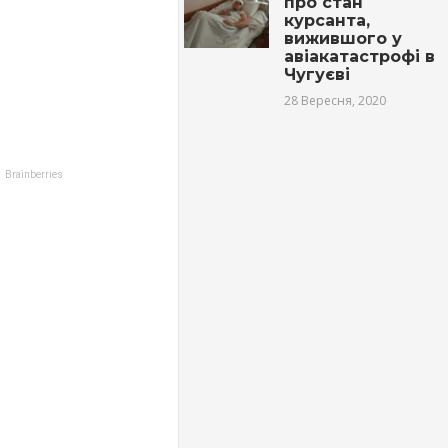
про стан
курсанта,
вижившого у
авіакатастрофі в
Чугуєві
28 Вересня, 2020