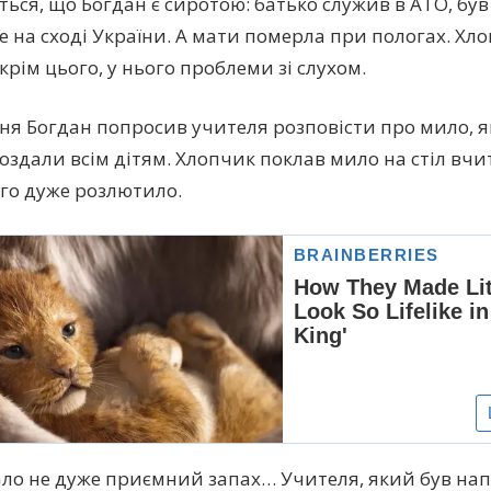
ться, що Богдан є сиротою: батько служив в АТО, бу
е на сході України. А мати померла при пологах. Хл
крім цього, у нього проблеми зі слухом.
ня Богдан попросив учителя розповісти про мило, я
роздали всім дітям. Хлопчик поклав мило на стіл вчи
го дуже розлютило.
ло не дуже приємний запах… Учителя, який був нап