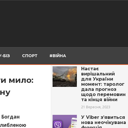
-БІЗ
СПОРТ
#ВІЙНА
Настає
вирішальний
ти мило:
для України
момент: таролог
дала прогноз
ину
щодо перемовин
та кінця війни
21 Вересня, 2023
й Богдан
У Viber з’явиться
нова неочікувана
оглибленою
функція