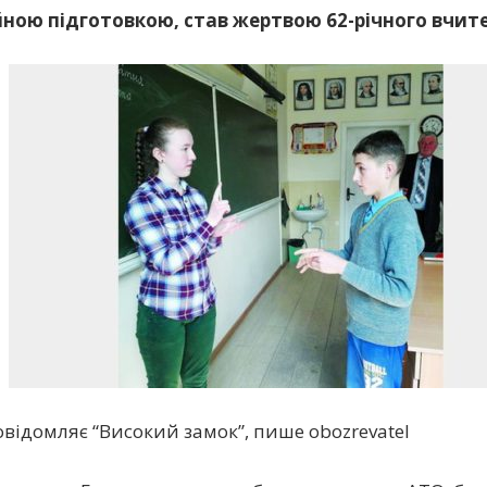
ною підготовкою, став жертвою 62-річного вчител
овідомляє “Високий замок”, пише obozrevatel