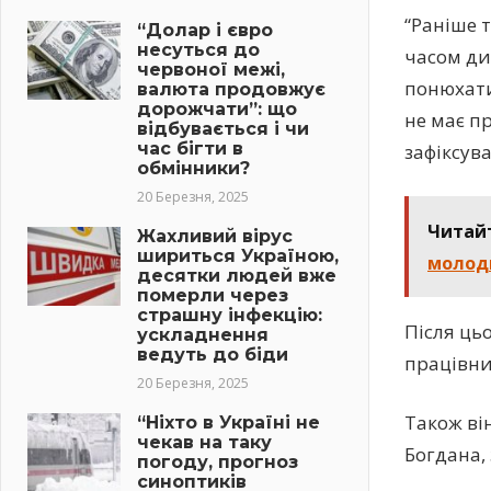
“Раніше 
“Долар і євро
несуться до
часом ди
червоної межі,
понюхати
валюта продовжує
дорожчати”: що
не має пр
відбувається і чи
час бігти в
зафіксува
обмінники?
20 Березня, 2025
Читай
Жахливий вірус
шириться Україною,
молод
десятки людей вже
померли через
страшну інфекцію:
Після ць
ускладнення
ведуть до біди
працівни
20 Березня, 2025
Також ві
“Ніхто в Україні не
чекав на таку
Богдана,
погоду, прогноз
синоптиків