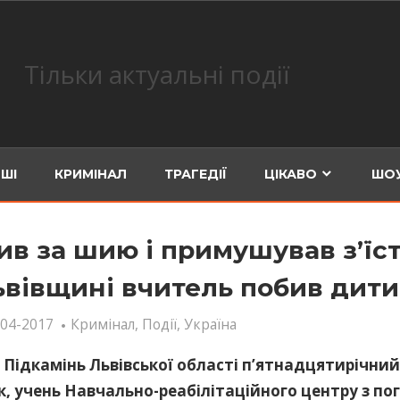
Тільки актуальні події
ШІ
КРИМІНАЛ
ТРАГЕДІЇ
ЦІКАВО
ШОУ
ив за шию і примушував з’їс
ьвівщині вчитель побив дит
-04-2017
Кримінал
,
Події
,
Україна
 Підкамінь Львівської області п’ятнадцятирічни
, учень Навчально-реабілітаційного центру з п