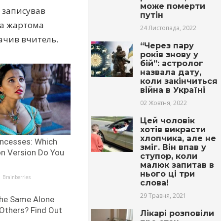
може померти
з записував
путін
, а жартома
24 Листопада, 2022
начив вчитель.
“Через пару
років знову у
бій”: астролог
назвала дату,
коли закінчиться
війна в Україні
02 Жовтня, 2022
Цей чоловік
хотів викрасти
хлопчика, але не
зміг. Він впав у
ступор, коли
малюк запитав в
нього ці три
слова!
29 Травня, 2021
Лікарі розповіли