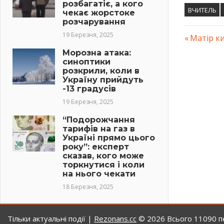
розбагатіє, а кого
ВЧИТЕЛЬ
чекає жорстоке
розчарування
19 Березня, 2025
Previous
Матір к
Навіг
Post:
Морозна атака:
синоптики
запис
розкрили, коли в
Україну прийдуть
-13 градусів
19 Березня, 2025
“Подорожчання
тарифів на газ в
Україні прямо цього
року”: експерт
сказав, кого може
торкнутися і коли
на нього чекати
18 Березня, 2025
Тільки актуальні події |
Rezonans.сс
© 2026
Всього 11090 пе