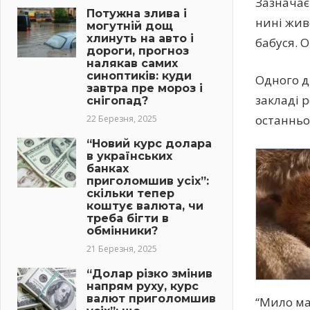
Зазначає
Потужна злива і
нині жив
могутній дощ
хлинуть на авто і
бабуся. О
дороги, прогноз
налякав самих
синоптиків: куди
Одного д
завтра пре мороз і
закладі 
снігопад?
останньо
22 Березня, 2025
“Новий курс долара
в українських
банках
приголомшив усіх”:
скільки тепер
коштує валюта, чи
треба бігти в
обмінники?
21 Березня, 2025
“Долар різко змінив
напрям руху, курс
валют приголомшив
“Мило ма