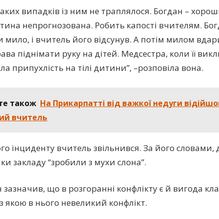
таких випадків із ним не траплялося. Богдан – хоро
тина непрогнозована. Робить капості вчителям. Бо
 мило, і вчитель його відсунув. А потім милом вдар
ава піднімати руку на дітей. Медсестра, коли її вик
ла припухлість на тілі дитини”, –розповіла вона.
те також
На Прикарпатті від важкої недуги відійшов
ий вчитель
ого інциденту вчитель звільнився. За його словами, 
ки закладу “зробили з мухи слона”.
н зазначив, що в розгоранні конфлікту є й вигода кл
 з якою в нього невеликий конфлікт.