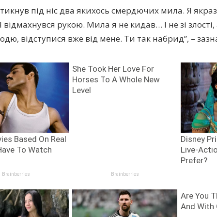
і тикнув під ніс два якихось смердючих мила. Я якра
 відмахнувся рукою. Мила я не кидав… І не зі злості
Бодю, відступися вже від мене. Ти так набрид”, – заз