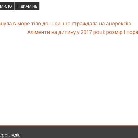
МИЛО
ПІДКАМІНЬ
инула в море тіло доньки, що страждала на анорексію
ація
Next
Аліменти на дитину у 2017 році: розмір і по
Post:
ів
реглядів.