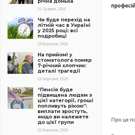
річна донька
професій
22 Травня, 2025
Чи буде перехід на
літній час в Україні
у 2025 році: всі
подробиці
29 Березня, 2025
На прийомі у
стоматолога помер
7-річний хлопчик:
деталі трагедії
22 Березня, 2025
“Пенсія буде
підвищена людям з
цієї категорії, гроші
попливуть рікою”:
виплати зростуть,
якщо ви належете
Про це п
до цієї групи
22 Березня, 2025