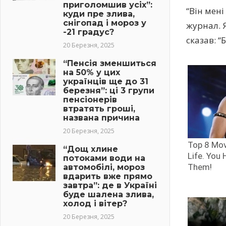
приголомшив усіх”:
“Він мен
куди пре злива,
снігопад і мороз у
журнал. Я
-21 градус?
сказав: “
20 Березня, 2025
“Пенсія зменшиться
на 50% у цих
українців ще до 31
березня”: ці 3 групи
пенсіонерів
втратять гроші,
названа причина
20 Березня, 2025
“Дощ хлине
потоками води на
автомобілі, мороз
вдарить вже прямо
завтра”: де в Україні
буде шалена злива,
холод і вітер?
20 Березня, 2025