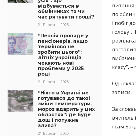
усіх”: що
питання 
відбувається в
обмінниках та чи
по облич
час рятувати гроші?
і побіг 
21 Березня, 2025
голову… Б
“Пенсія пропаде у
розплакав
пенсіонерів, якщо
терміново не
поставив
зробити цього”:
літніх українців
вибаченн
чекають нові
класу”, –
проблеми у 2025
році
21 Березня, 2025
Одноклас
записи.
“Ніхто в Україні не
готувався до такої
зміни температури,
За слова
мороз вдарить у цих
областях”: де буде
вчитель 
дощ і потужна
злива?
і сам Бог
21 Березня, 2025