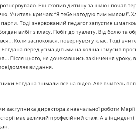
рознервувало. Він схопив дитину за шию і почав т
чю. Учитель кричав: “Я тебе нагодую тим милом!”. 
до парти. Тоді знервований педагог запустив шматко
огдан вибіг з класу. Побіг до туалету. Від болю та о
ся… Коли заспокоївся, повернувся у клас. Тоді вчите
 Богдана перед усіма дітьми на коліна і змусив прос
я… Після цього, не дочекавшись закінчення уроку, в
 повідомляє видання.
ники Богдана знімали все на відео. Але вчитель п
ми заступника директора з навчальної роботи Марі
історії має великий професійний стаж. А в інцидент
дан.