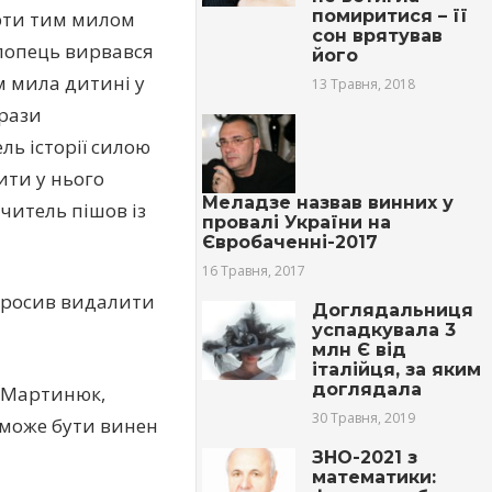
помиритися – її
ерти тим милом
сон врятував
Хлопець вирвався
його
м мила дитині у
13 Травня, 2018
брази
ль історії силою
ити у нього
Меладзе назвав винних у
читель пішов із
провалі України на
Євробаченні-2017
16 Травня, 2017
опросив видалити
Доглядальниця
успадкувала 3
млн Є від
італійця, за яким
доглядала
ї Мартинюк,
30 Травня, 2019
і може бути винен
ЗНО-2021 з
математики: