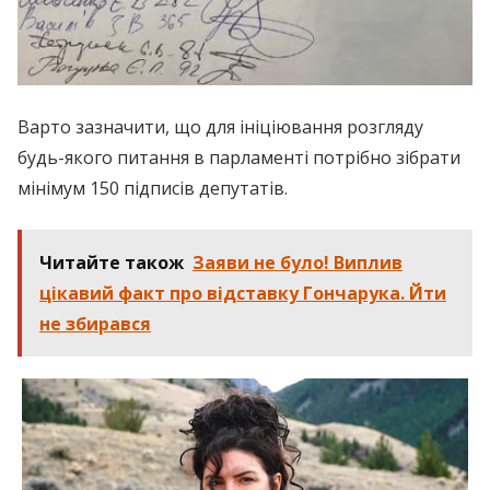
Варто зазначити, що для ініціювання розгляду
будь-якого питання в парламенті потрібно зібрати
мінімум 150 підписів депутатів.
Читайте також
Заяви не було! Виплив
цікавий факт про відставку Гончарука. Йти
не збирався