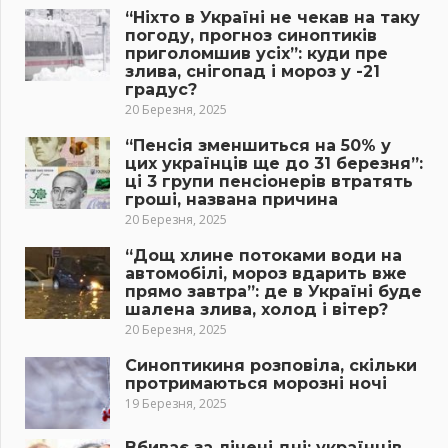
“Ніхто в Україні не чекав на таку
погоду, прогноз синоптиків
приголомшив усіх”: куди пре
злива, снігопад і мороз у -21
градус?
20 Березня, 2025
“Пенсія зменшиться на 50% у
цих українців ще до 31 березня”:
ці 3 групи пенсіонерів втратять
гроші, названа причина
20 Березня, 2025
“Дощ хлине потоками води на
автомобілі, мороз вдарить вже
прямо завтра”: де в Україні буде
шалена злива, холод і вітер?
20 Березня, 2025
Синоптикиня розповіла, скільки
протримаються морозні ночі
19 Березня, 2025
Вбиває за лічені дні: українців