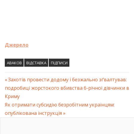
Джерело
АВАКОВ
ВІДСТАВКА
ПІДПИСИ
Previous
Захотів провести додому і безжально зґвалтував:
Навігація
подробиці жорстокого вбивства 6-річної дівчинки в
Post:
Криму
записів
Next
Як отримати субсидію безробітним українцям:
Post:
опублікована інструкція