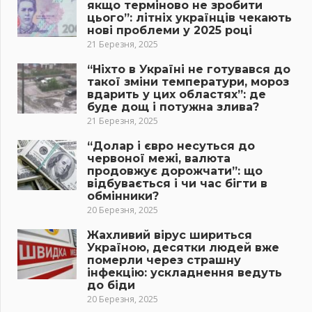
якщо терміново не зробити
цього”: літніх українців чекають
нові проблеми у 2025 році
21 Березня, 2025
“Ніхто в Україні не готувався до
такої зміни температури, мороз
вдарить у цих областях”: де
буде дощ і потужна злива?
21 Березня, 2025
“Долар і євро несуться до
червоної межі, валюта
продовжує дорожчати”: що
відбувається і чи час бігти в
обмінники?
20 Березня, 2025
Жахливий вірус шириться
Україною, десятки людей вже
померли через страшну
інфекцію: ускладнення ведуть
до біди
20 Березня, 2025