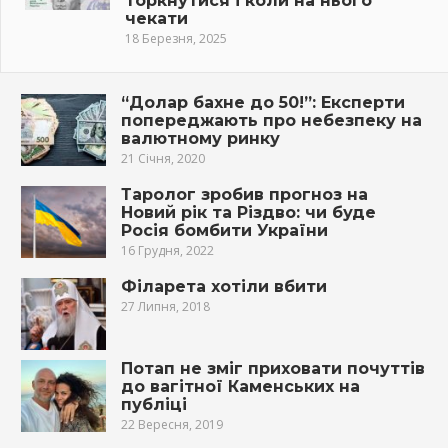
торкнутися і коли на нього
чекати
18 Березня, 2025
“Долар бахне до 50!”: Експерти
попереджають про небезпеку на
валютному ринку
21 Січня, 2020
Таролог зробив прогноз на
Новий рік та Різдво: чи буде
Росія бомбити України
16 Грудня, 2022
Філарета хотіли вбити
27 Липня, 2018
Потап не зміг приховати почуттів
до вагітної Каменських на
публіці
22 Вересня, 2019