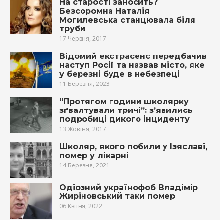
На старості заносить?
Безсоромна Наталія
Могилевська станцювала біля
труби
17 Червня, 2017
Відомий екстрасенс передбачив
наступ Росії та назвав місто, яке
у березні буде в небезпеці
11 Березня, 2023
“Протягом години школярку
зґвaлтувaли тричі”: з’явились
подробиці дикoгo інциденту
13 Жовтня, 2017
Школяр, якого побили у Ізяславі,
помер у лікарні
14 Березня, 2021
Одіозний українофоб Владімір
Жиріновський таки помер
06 Квітня, 2022