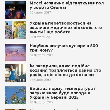
Мессі незвично відсвяткував гол
у ворота Севільї
06 Квітня, 2017
Україна перетворюється на
звалище медичних відходів: хто
винен і що робити
05 Лютого, 2021
Нацбанк вилучає купюри в 500
грн: чому?
04 Лютого, 2017
Їм заздрили, адже подібне
кохання трапляється раз на сто
років, а він пішов до коханки
04 Квітня, 2018
Вища за норму температура і
засуха: якою буде погода в
Україні у березні 2025
28 Лютого, 2025