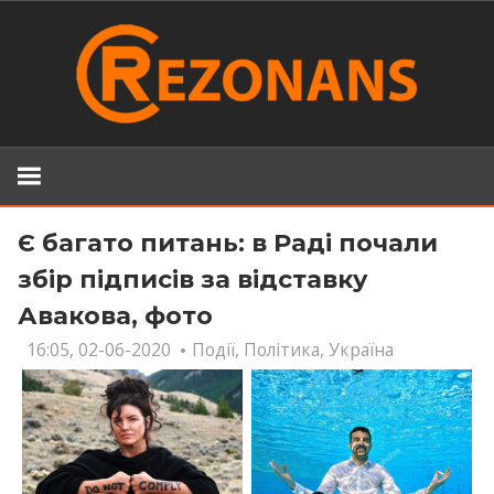
Skip
to
content
Є багато питань: в Раді почали
збір підписів за відставку
Авакова, фото
16:05, 02-06-2020
Події
,
Політика
,
Україна