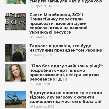
смертю загинула матір з дочкою
21 Березня, 2020
Сайти Міноборони, ЗСУ і
ПриватБанку перестали
працювати: імовірні дуже
серйозні атаки на важливі
українські ресурси
16 Лютого, 2022
Таролог відповіла, хто буде
наступним президентом України
21 Жовтня, 2022
“Тіло без одягу знайшли у річці”:
подробиці смерті відомої
правозахисниці, сестри жертви
резонансної ДТП
01 Січня, 2018
Відступили не просто так: стало
відомо, яку загрозу окупанти
залишили під мостом в Балаклії
19 Вересня, 2022