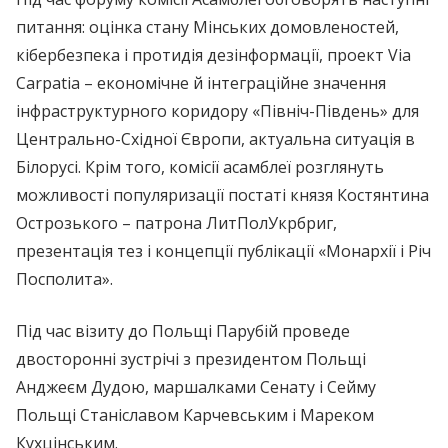
питання: оцінка стану Мінських домовленостей,
кібербезпека і протидія дезінформації, проект Via
Carpatia – економічне й інтеграційне значення
інфраструктурного коридору «Північ-Південь» для
Центрально-Східної Європи, актуальна ситуація в
Білорусі. Крім того, комісії асамблеї розглянуть
можливості популяризації постаті князя Костянтина
Острозького – патрона ЛитПолУкрбриг,
презентація тез і концепції публікації «Монархії і Річ
Посполита».
Під час візиту до Польщі Парубій проведе
двосторонні зустрічі з президентом Польщі
Анджеєм Дудою, маршалками Сенату і Сейму
Польщі Станіславом Карчевським і Мареком
Кухцінським.