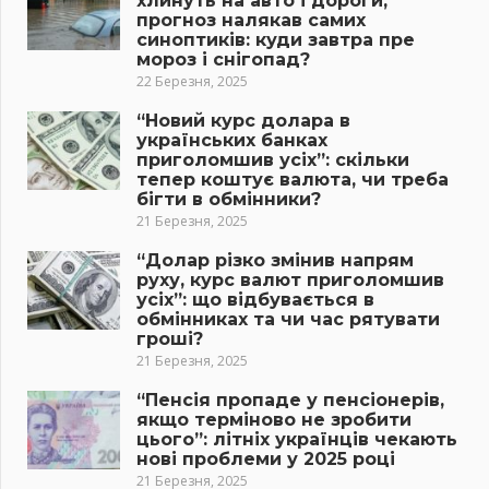
хлинуть на авто і дороги,
прогноз налякав самих
синоптиків: куди завтра пре
мороз і снігопад?
22 Березня, 2025
“Новий курс долара в
українських банках
приголомшив усіх”: скільки
тепер коштує валюта, чи треба
бігти в обмінники?
21 Березня, 2025
“Долар різко змінив напрям
руху, курс валют приголомшив
усіх”: що відбувається в
обмінниках та чи час рятувати
гроші?
21 Березня, 2025
“Пенсія пропаде у пенсіонерів,
якщо терміново не зробити
цього”: літніх українців чекають
нові проблеми у 2025 році
21 Березня, 2025