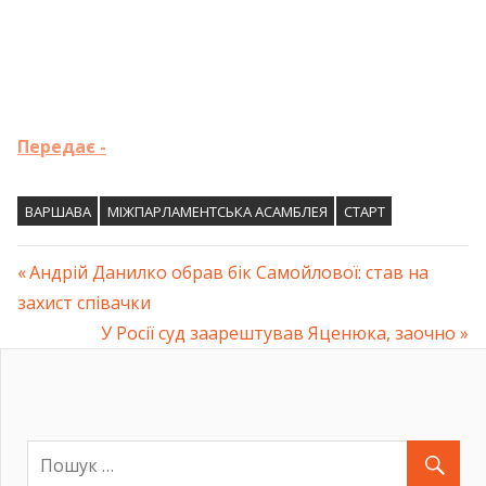
Передає -
ВАРШАВА
МІЖПАРЛАМЕНТСЬКА АСАМБЛЕЯ
СТАРТ
Previous
Андрій Данилко обрав бік Самойлової: став на
Навігація
захист співачки
Post:
Next
У Росії суд заарештував Яценюка, заочно
записів
Post: