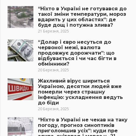
“Ніхто в Україні не готувався до
такої зміни температури, мороз
вдарить у цих областях”: де
буде дощ і потужна злива?
21 Березня, 2025
“Долар і євро несуться до
червоної межі, валюта
продовжує дорожчати”: що
відбувається і чи час бігти в
обмінники?
20 Березня, 2025
Жахливий вірус шириться
Україною, десятки людей вже
померли через страшну
інфекцію: ускладнення ведуть
до біди
20 Березня, 2025
“Ніхто в Україні не чекав на таку
погоду, прогноз синоптиків
приголомшив усіх”: куди пре