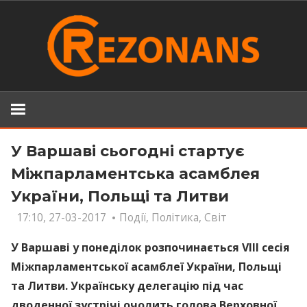
Skip
to
content
У Варшаві сьогодні стартує
Міжпарламентська асамблея
України, Польщі та Литви
17:10, 27-03-2017
Події
,
Політика
,
Світ
У Варшаві у понеділок розпочинається VIII сесія
Міжпарламентської асамблеї України, Польщі
та Литви. Українську делегацію під час
дводенної зустрічі очолить голова Верховної