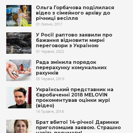
Ольга Горбачова поділилася
відео з сімейного архіву до
річниці весілля
01 Липня, 2017
У Росії раптово заявили про
бажання відновити мирні
переговори з Україною
01 Червня, 2022
Рада змінила порядок
перерахунку комунальних
рахунків
05 Червня, 2019
Український представник на
Євробаченні 2018 MELOVIN
прокоментував оцінки журі
(відео)
16 Травня, 2018
Брат вбитої 14-річної Даринки
приголомшив заявою. Страшно
навіть подумати!