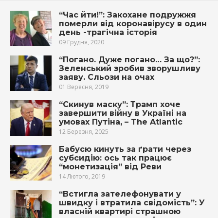
“Час йти!”: Закохане подружжя
померли від коронавірусу в один
день -трагічна історія
09 Грудня, 2020
“Погано. Дуже погано… За що?”:
Зеленський зробив зворушливу
заяву. Сльози на очах
01 Вересня, 2019
“Скинув маску”: Трамп хоче
завершити війну в Україні на
умовах Путіна, – The Atlantic
12 Березня, 2025
Бабусю кинуть за ґрати через
субсидію: ось так працює
“монетизація” від Реви
14 Лютого, 2019
“Встигла зателефонувати у
швидку і втратила свідомість”: У
власній квартирі страшною