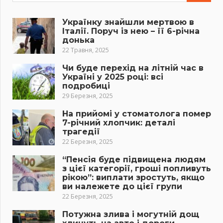
Українку знайшли мертвою в
Італії. Поруч із нею – її 6-річна
донька
22 Травня, 2025
Чи буде перехід на літній час в
Україні у 2025 році: всі
подробиці
29 Березня, 2025
На прийомі у стоматолога помер
7-річний хлопчик: деталі
трагедії
22 Березня, 2025
“Пенсія буде підвищена людям
з цієї категорії, гроші попливуть
рікою”: виплати зростуть, якщо
ви належете до цієї групи
22 Березня, 2025
Потужна злива і могутній дощ