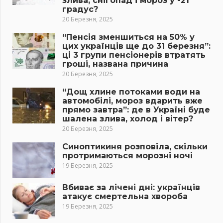
злива, снігопад і мороз у -21
градус?
20 Березня, 2025
“Пенсія зменшиться на 50% у
цих українців ще до 31 березня”:
ці 3 групи пенсіонерів втратять
гроші, названа причина
20 Березня, 2025
“Дощ хлине потоками води на
автомобілі, мороз вдарить вже
прямо завтра”: де в Україні буде
шалена злива, холод і вітер?
20 Березня, 2025
Синоптикиня розповіла, скільки
протримаються морозні ночі
19 Березня, 2025
Вбиває за лічені дні: українців
атакує смертельна хвороба
19 Березня, 2025