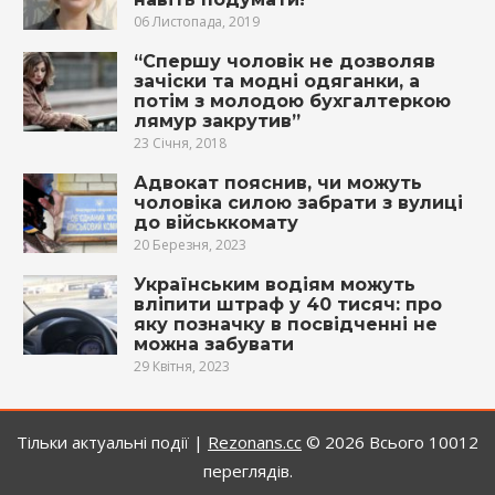
06 Листопада, 2019
“Спершу чоловік не дозволяв
зачіски та модні одяганки, а
потім з молодою бухгалтеркою
лямур закрутив”
23 Січня, 2018
Адвокат пояснив, чи можуть
чоловіка силою забрати з вулиці
до військкомату
20 Березня, 2023
Українським водіям можуть
вліпити штраф у 40 тисяч: про
яку позначку в посвідченні не
можна забувати
29 Квітня, 2023
Тільки актуальні події |
Rezonans.сс
© 2026
Всього 10012
переглядів.