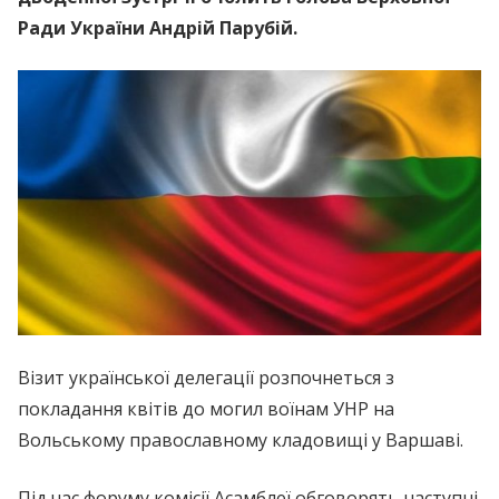
Ради України Андрій Парубій.
Візит української делегації розпочнеться з
покладання квітів до могил воїнам УНР на
Вольському православному кладовищі у Варшаві.
Під час форуму комісії Асамблеї обговорять наступні