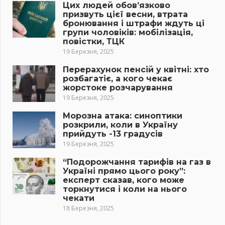
Цих людей обов’язково
призвуть цієї весни, втрата
бронювання і штрафи ждуть ці
групи чоловіків: мобілізація,
повістки, ТЦК
19 Березня, 2025
Перерахунок пенсій у квітні: хто
розбагатіє, а кого чекає
жорстоке розчарування
19 Березня, 2025
Морозна атака: синоптики
розкрили, коли в Україну
прийдуть -13 градусів
19 Березня, 2025
“Подорожчання тарифів на газ в
Україні прямо цього року”:
експерт сказав, кого може
торкнутися і коли на нього
чекати
18 Березня, 2025