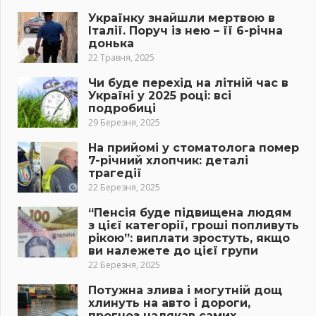
Українку знайшли мертвою в
Італії. Поруч із нею – її 6-річна
донька
22 Травня, 2025
Чи буде перехід на літній час в
Україні у 2025 році: всі
подробиці
29 Березня, 2025
На прийомі у стоматолога помер
7-річний хлопчик: деталі
трагедії
22 Березня, 2025
“Пенсія буде підвищена людям
з цієї категорії, гроші попливуть
рікою”: виплати зростуть, якщо
ви належете до цієї групи
22 Березня, 2025
Потужна злива і могутній дощ
хлинуть на авто і дороги,
прогноз налякав самих