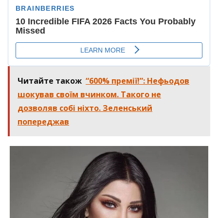
Читайте також
“600% премії!”: Нефьодов
шокував своїм вчинком. Такого не
дозволяв собі ніхто. Зеленський
попереджав