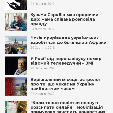
04 Червня, 2017
Кузьма Скрябін мав пророчий
дар: мама співака розповіла
правду
04 Лютого, 2017
Чехія прирівняла українських
заробітчан до біженців з Африки
29 Серпня, 2018
У Росії від коронавірусу помер
відомий телеведучий – ЗМІ
20 Вересня, 2020
Вирішальний місяць: астролог
про те, що чекає на Україну
найближчим часом
07 Жовтня, 2022
“Коли точно повістки почнуть
розсилати онлайн”: мобілізація
примусово зачепить конкретних