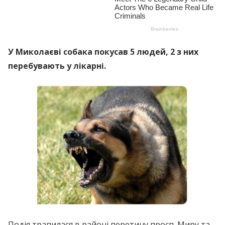
У Миколаєві собака покусав 5 людей, 2 з них
перебувають у лікарні.
Подія трапилася в районі перетину просп. Миру та