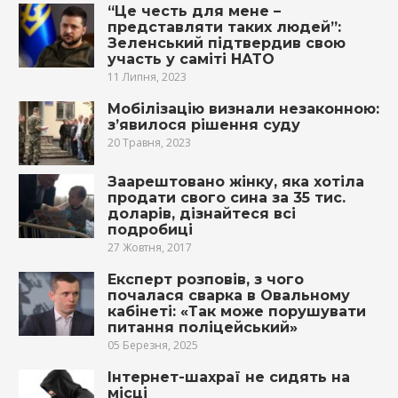
“Це честь для мене –
представляти таких людей”:
Зеленський підтвердив свою
участь у саміті НАТО
11 Липня, 2023
Мобілізацію визнали незаконною:
з’явилося рішення суду
20 Травня, 2023
Заарештовано жінку, яка хотіла
продати свого сина за 35 тис.
доларів, дізнайтеся всі
подробиці
27 Жовтня, 2017
Експерт розповів, з чого
почалася сварка в Овальному
кабінеті: «Так може порушувати
питання поліцейський»
05 Березня, 2025
Інтернет-шахраї не сидять на
місці