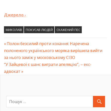
Джерело -
МИКОЛАЇВ
ПОКУСАВ ЛЮДЕЙ
СКАЖЕНИЙ ПЕС
Previous
Полон безсилий проти кохання: Наречена
Навігація
полоненого українського моряка вирішила вийти
Post:
за нього заміж у московському СІЗО
записів
Next
“У Зайцевої є шанс виграти апеляцію”, – екс-
Post:
адвокат