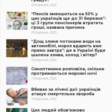
20 Березня, 2025
“Пенсія зменшиться на 50% у
цих українців ще до 31 березня”:
ці 3 групи пенсіонерів втратять
гроші, названа причина
20 Березня, 2025
“Дощ хлине потоками води на
автомобілі, мороз вдарить вже
прямо завтра”: де в Україні буде
шалена злива, холод і вітер?
20 Березня, 2025
Синоптикиня розповіла, скільки
протримаються морозні ночі
19 Березня, 2025
Вбиває за лічені дні: українців
атакує смертельна хвороба
19 Березня, 2025
Цих людей обов’язково