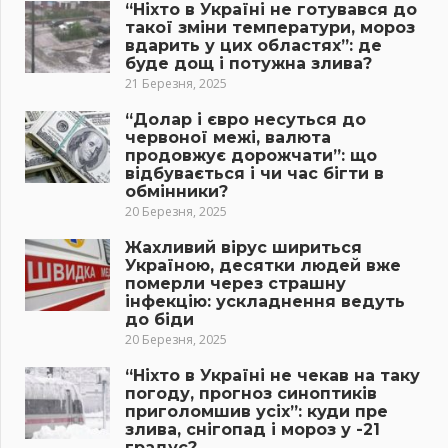
“Ніхто в Україні не готувався до
такої зміни температури, мороз
вдарить у цих областях”: де
буде дощ і потужна злива?
21 Березня, 2025
“Долар і євро несуться до
червоної межі, валюта
продовжує дорожчати”: що
відбувається і чи час бігти в
обмінники?
20 Березня, 2025
Жахливий вірус шириться
Україною, десятки людей вже
померли через страшну
інфекцію: ускладнення ведуть
до біди
20 Березня, 2025
“Ніхто в Україні не чекав на таку
погоду, прогноз синоптиків
приголомшив усіх”: куди пре
злива, снігопад і мороз у -21
градус?