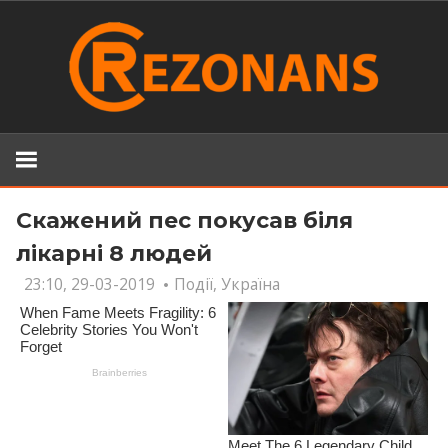
Skip
to
content
Скажений пес покусав біля
лікарні 8 людей
23:10, 29-03-2019
Події
,
Україна