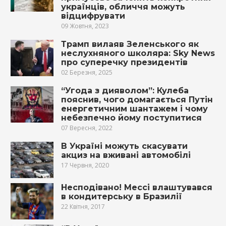
українців, обличчя можуть
відцифрувати
09 Жовтня, 2023
Трамп вилаяв Зеленського як
неслухняного школяра: Sky News
про суперечку президентів
02 Березня, 2025
“Угода з дияволом”: Кулеба
пояснив, чого домагається Путін
енергетичним шантажем і чому
небезпечно йому поступитися
07 Вересня, 2022
В Україні можуть скасувати
акциз на вживані автомобілі
17 Червня, 2020
Несподівано! Мессі влаштувався
в кондитерську в Бразилії
22 Квітня, 2017