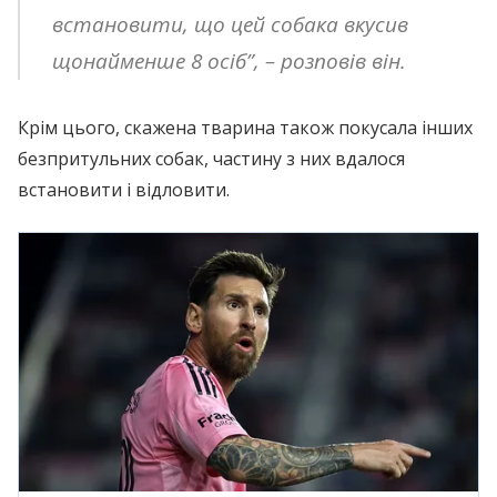
встановити, що цей собака вкусив
щонайменше 8 осіб”, – розповів він.
Крім цього, скажена тварина також покусала інших
безпритульних собак, частину з них вдалося
встановити і відловити.