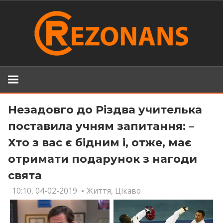
Skip
to
content
Незадовго до Різдва учителька
поставила учням запитання: –
Хто з вас є бідним і, отже, має
отримати подарунок з нагоди
свята
10:10, 04-02-2019
Життя
,
Цікаво