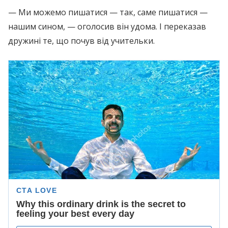
— Ми можемо пишатися — так, саме пишатися —
нашим сином, — оголосив він удома. І переказав
дружині те, що почув від учительки.