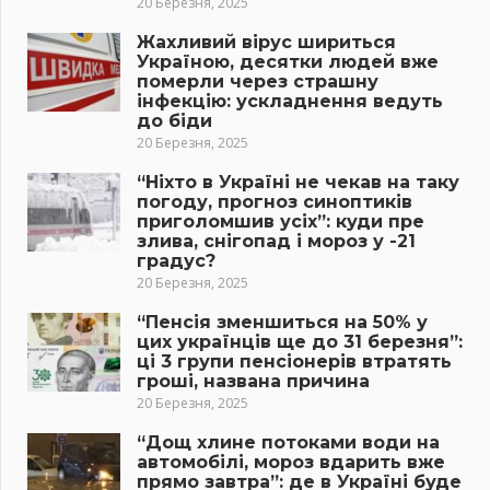
20 Березня, 2025
Жахливий вірус шириться
Україною, десятки людей вже
померли через страшну
інфекцію: ускладнення ведуть
до біди
20 Березня, 2025
“Ніхто в Україні не чекав на таку
погоду, прогноз синоптиків
приголомшив усіх”: куди пре
злива, снігопад і мороз у -21
градус?
20 Березня, 2025
“Пенсія зменшиться на 50% у
цих українців ще до 31 березня”:
ці 3 групи пенсіонерів втратять
гроші, названа причина
20 Березня, 2025
“Дощ хлине потоками води на
автомобілі, мороз вдарить вже
прямо завтра”: де в Україні буде