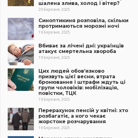
шалена злива, холод і вітер?
20 Березня, 2025
Синоптикиня розповіла, скільки
протримаються морозні ночі
19 Березня, 2025
Вбиває за лічені дні: українців
атакує смертельна хвороба
19 Березня, 2025
Цих людей обов’язково
призвуть цієї весни, втрата
бронювання і штрафи ждуть ці
групи чоловіків: мобілізація,
повістки, ТЦК
19 Березня, 2025
Перерахунок пенсій у квітні: хто
розбагатіє, а кого чекає
жорстоке розчарування
19 Березня, 2025