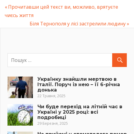
Previous
Прочитавши цей текст ви, можливо, врятуєте
Навігація
чиєсь життя
Post:
Next
Біля Тернополя у лісі застрелили людину
записів
Post:
Українку знайшли мертвою в
Італії. Поруч із нею – її 6-річна
донька
22 Травня, 2025
Чи буде перехід на літній час в
Україні у 2025 році: всі
подробиці
29 Березня, 2025