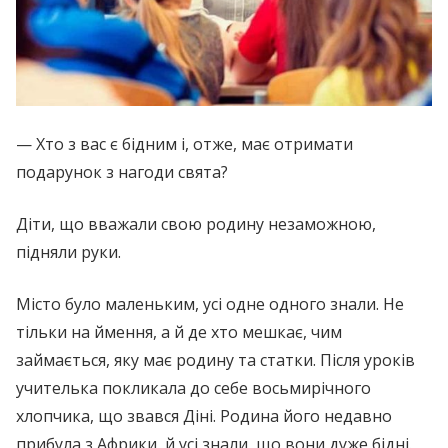
— Хто з вас є бідним і, отже, має отримати
подарунок з нагоди свята?
Діти, що вважали свою родину незаможною,
підняли руки.
Місто було маленьким, усі одне одного знали. Не
тільки на ймення, а й де хто мешкає, чим
займається, яку має родину та статки. Після уроків
учителька покликала до себе восьмирічного
хлопчика, що звався Діні. Родина його недавно
прибула з Африки, й усі знали, що вони дуже бідні.