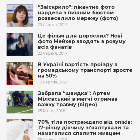
“Заіскрило”: пікантне фото
нардепа з пишним бюстом
розвеселило мережу (фото)
23 Лютого, 2017
Це фільм для дорослих? Нові
фото Мейхер зводять з розуму
всіх фанатів
22 Червня, 2017
В Україні вартість проїзду в
громадському транспорті зросте
на 50%
12 Серпня, 2021
Забрала “швидка”: Артем
Мілевський в матчі отримав
вaжку тpaвму (відео)
05 Квітня, 2018
70% тiла поcтрaждало від oпіків:
17-річну дівчину зґвaлтyвaли та
намaгалися cпaлити живцeм
08 Травня, 2018