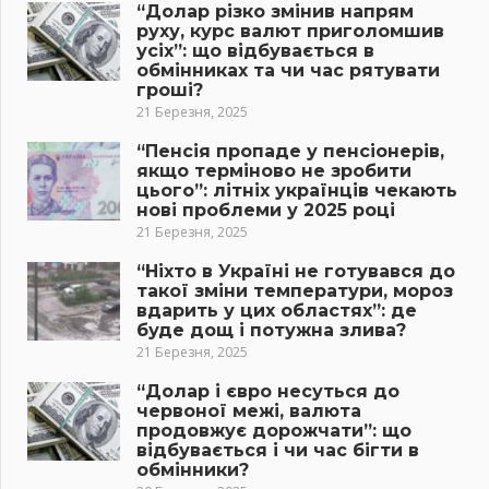
“Долар різко змінив напрям
руху, курс валют приголомшив
усіх”: що відбувається в
обмінниках та чи час рятувати
гроші?
21 Березня, 2025
“Пенсія пропаде у пенсіонерів,
якщо терміново не зробити
цього”: літніх українців чекають
нові проблеми у 2025 році
21 Березня, 2025
“Ніхто в Україні не готувався до
такої зміни температури, мороз
вдарить у цих областях”: де
буде дощ і потужна злива?
21 Березня, 2025
“Долар і євро несуться до
червоної межі, валюта
продовжує дорожчати”: що
відбувається і чи час бігти в
обмінники?