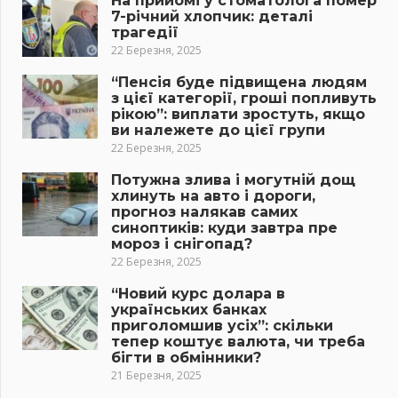
На прийомі у стоматолога помер
7-річний хлопчик: деталі
трагедії
22 Березня, 2025
“Пенсія буде підвищена людям
з цієї категорії, гроші попливуть
рікою”: виплати зростуть, якщо
ви належете до цієї групи
22 Березня, 2025
Потужна злива і могутній дощ
хлинуть на авто і дороги,
прогноз налякав самих
синоптиків: куди завтра пре
мороз і снігопад?
22 Березня, 2025
“Новий курс долара в
українських банках
приголомшив усіх”: скільки
тепер коштує валюта, чи треба
бігти в обмінники?
21 Березня, 2025