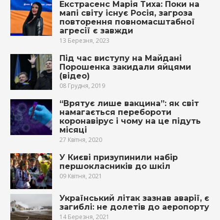
Екстрасенс Марія Тиха: Поки на
мапі світу існує Росія, загроза
повторення повномасштабної
агресії є завжди
13 Березня, 2023
Під час виступу на Майдані
Порошенка закидали яйцями
(відео)
08 Грудня, 2019
“Врятує лише вакцина”: як світ
намагається перебороти
коронавірус і чому на це підуть
місяці
27 Квітня, 2020
У Києві призупинили набір
першокласників до шкіл
09 Квітня, 2021
Український літак зазнав аварії, є
загиблі: не долетів до аеропорту
14 Березня, 2021