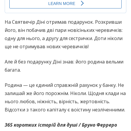
На Святвечір Діні отримав подарунок. Розкривши
його, він побачив дві пари новісіньких черевичків:
одну для нього, а другу для сестрички. Доти ніколи
ще не отримував нових черевичків!
Але й без подарунку Діні знав: його родина вельми
багата.
Родина — це єдиний справжній рахунок у банку. Не
залишай же його порожнім. Ніколи. Щодня клади на
нього любов, ніжність, вірність, жертовність.
Відсотки з такого капіталу є воістину незліченними.
365 коротких історій для душі / Бруно Ферреро