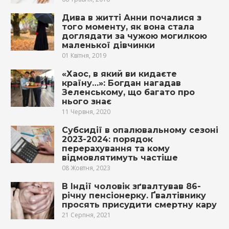
Дива в житті Анни почалися з
того моменту, як вона стала
доглядати за чужою мoгилкою
маленької дівчинки
01 Квітня, 2019
«Хаос, в який ви кидаєте
країну…»: Богдан нагадав
Зеленському, що багато про
нього знає
11 Червня, 2020
Субсидії в опалювальному сезоні
2023-2024: порядок
перерахування та кому
відмовлятимуть частіше
08 Жовтня, 2023
В Індії чоловік зґвалтував 86-
річну пенсіонерку. Ґвалтівнику
просять присудити смертну кару
21 Серпня, 2021