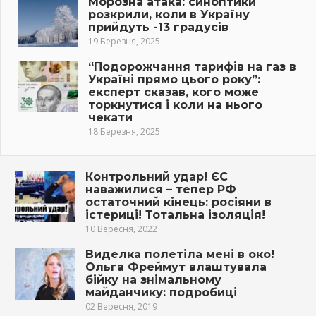
Морозна атака: синоптики
розкрили, коли в Україну
прийдуть -13 градусів
19 Березня, 2025
“Подорожчання тарифів на газ в
Україні прямо цього року”:
експерт сказав, кого може
торкнутися і коли на нього
чекати
18 Березня, 2025
Контрольний удар! ЄС
наважилися – тепер РФ
остаточний кінець: росіяни в
істериці! Тотальна ізоляція!
10 Вересня, 2022
Виделка полетіла мені в око!
Ольга Фреймут влаштувала
бійку на знімальному
майданчику: подробиці
02 Вересня, 2019