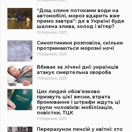
“Дощ хлине потоками води на
автомобілі, мороз вдарить вже
прямо завтра”: де в Україні буде
шалена злива, холод і вітер?
20 Березня, 2025
Синоптикиня розповіла, скільки
протримаються морозні ночі
19 Березня, 2025
Вбиває за лічені дні: українців
атакує смертельна хвороба
19 Березня, 2025
Цих людей обов’язково
призвуть цієї весни, втрата
бронювання і штрафи ждуть ці
групи чоловіків: мобілізація,
повістки, ТЦК
19 Березня, 2025
Перерахунок пенсій у квітні: хто