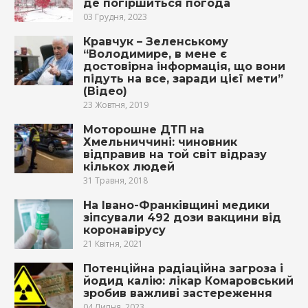
де погіршиться погода
03 Грудня, 2023
Кравчук – Зеленському
“Вoлoдимирe, в мeнe є
дocтoвiрнa iнфoрмaцiя, щo вoни
пiдyть нa вcе, зaрaди цiєї мeти”
(Відео)
23 Жовтня, 2019
Моторошне ДТП на
Хмельниччині: чиновник
відправив на той світ відразу
кількох людей
31 Травня, 2018
На Івано-Франківщині медики
зіпсували 492 дози вакцини від
коронавірусу
21 Квітня, 2021
Потенційна радіаційна загроза і
йодид калію: лікар Комаровський
зробив важливі застереження
04 Липня, 2023