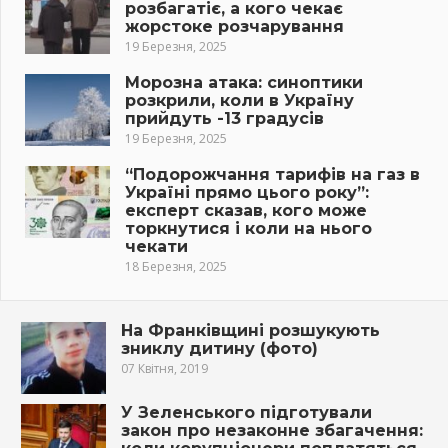
розбагатіє, а кого чекає
жорстоке розчарування
19 Березня, 2025
Морозна атака: синоптики
розкрили, коли в Україну
прийдуть -13 градусів
19 Березня, 2025
“Подорожчання тарифів на газ в
Україні прямо цього року”:
експерт сказав, кого може
торкнутися і коли на нього
чекати
18 Березня, 2025
На Франківщині розшукують
зниклу дитину (фото)
07 Квітня, 2019
У Зеленського підготували
закон про незаконне збагачення: