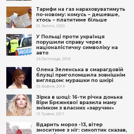
Тарифи на газ нараховуватимуть
по-новому: комусь – дешевше,
хтось – платитиме більше
01 Лютого, 2020
У Польщі проти українця
порушили справу через
націоналістичну символіку на
авто
24 Листопада, 2018
Олена Зеленська в смарагдовій
блузці приголомшила зовнішнім
виглядом: мурашки по шкірі
03 Жовтня, 2019
Зірка в шоці: 16-ти річна донька
Віри Брєжнєвої вразила маму
знімком з власних «заручин»
15 Травня, 2017
Вдарить мороз -13, вітер
зноситиме з ніг: синоптик сказав,