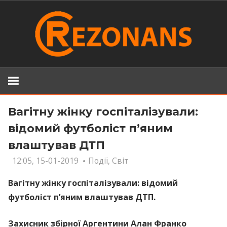
Skip
to
content
Вагітну жінку госпіталізували:
відомий футболіст п’яним
влаштував ДТП
12:05, 15-01-2019
Події
,
Світ
Вагітну жінку госпіталізували: відомий
футболіст п’яним влаштував ДТП.
Захисник збірної Аргентини Алан Франко