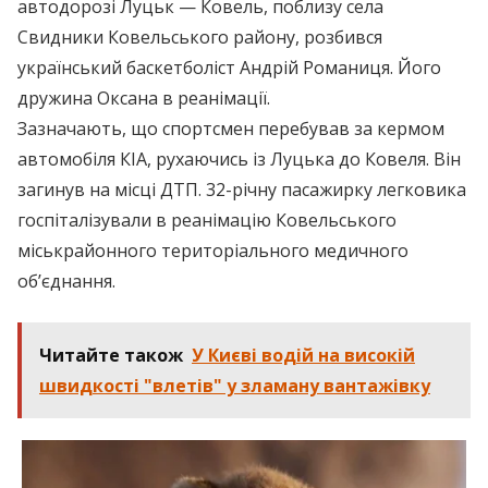
автодорозі Луцьк — Ковель, поблизу села
Свидники Ковельського району, розбився
український баскетболіст Андрій Романиця. Його
дружина Оксана в реанімації.
Зазначають, що спортсмен перебував за кермом
автомобіля КIA, рухаючись із Луцька до Ковеля. Він
загинув на місці ДТП. 32-річну пасажирку легковика
госпіталізували в реанімацію Ковельського
міськрайонного територіального медичного
об’єднання.
Читайте також
У Києві водій на високій
швидкості "влетів" у зламану вантажівку