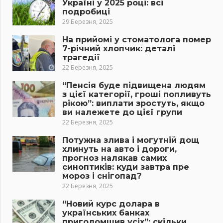
Україні у 2025 році: всі
подробиці
29 Березня, 2025
На прийомі у стоматолога помер
7-річний хлопчик: деталі
трагедії
22 Березня, 2025
“Пенсія буде підвищена людям
з цієї категорії, гроші попливуть
рікою”: виплати зростуть, якщо
ви належете до цієї групи
22 Березня, 2025
Потужна злива і могутній дощ
хлинуть на авто і дороги,
прогноз налякав самих
синоптиків: куди завтра пре
мороз і снігопад?
22 Березня, 2025
“Новий курс долара в
українських банках
приголомшив усіх”: скільки