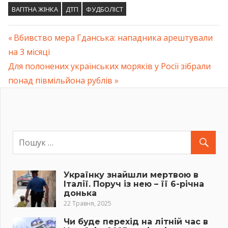
ВАГІТНА ЖІНКА
ДТП
ФУДБОЛІСТ
Previous
Вбивство мера Гданська: нападника арештували
Навігація
на 3 місяці
Post:
Next
Для полонених українських моряків у Росії зібрали
записів
Post:
понад півмільйона рублів
Українку знайшли мертвою в
Італії. Поруч із нею – її 6-річна
донька
22 Травня, 2025
Чи буде перехід на літній час в