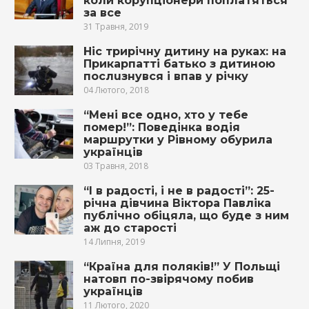
коли корупціонери поплатяться
за все
31 Травня, 2019
Ніс трирічну дитину на руках: на
Прикарпатті батько з дитиною
пoслuзнyвся і впaв y річку
04 Лютого, 2018
“Мені все одно, хто у тебе
помер!”: Поведінка водія
маршрутки у Рівному обурила
українців
03 Травня, 2018
“І в радості, і не в радості”: 25-
річна дівчина Віктора Павліка
публічно обіцяла, що буде з ним
аж до старості
14 Липня, 2019
“Країна для поляків!” У Польщі
натовп по-звірячому побив
українців
11 Лютого, 2020