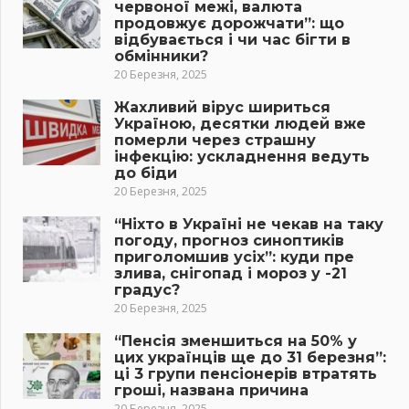
червоної межі, валюта
продовжує дорожчати”: що
відбувається і чи час бігти в
обмінники?
20 Березня, 2025
Жахливий вірус шириться
Україною, десятки людей вже
померли через страшну
інфекцію: ускладнення ведуть
до біди
20 Березня, 2025
“Ніхто в Україні не чекав на таку
погоду, прогноз синоптиків
приголомшив усіх”: куди пре
злива, снігопад і мороз у -21
градус?
20 Березня, 2025
“Пенсія зменшиться на 50% у
цих українців ще до 31 березня”:
ці 3 групи пенсіонерів втратять
гроші, названа причина
20 Березня, 2025