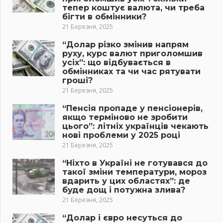
тепер коштує валюта, чи треба
бігти в обмінники?
21 Березня, 2025
“Долар різко змінив напрям
руху, курс валют приголомшив
усіх”: що відбувається в
обмінниках та чи час рятувати
гроші?
21 Березня, 2025
“Пенсія пропаде у пенсіонерів,
якщо терміново не зробити
цього”: літніх українців чекають
нові проблеми у 2025 році
21 Березня, 2025
“Ніхто в Україні не готувався до
такої зміни температури, мороз
вдарить у цих областях”: де
буде дощ і потужна злива?
21 Березня, 2025
“Долар і євро несуться до