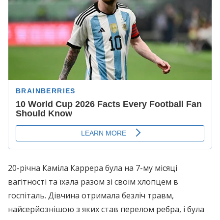
20-річна Каміла Каррера була на 7-му місяці
вагітності та їхала разом зі своїм хлопцем в
госпіталь. Дівчина отримала безліч травм,
найсерйознішою з яких став перелом ребра, і була