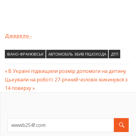
Джерело -
ІВАНО-ФРАНКІВСЬК
АВТОМОБІЛЬ ЗБИВ ПІШОХОДА
ДТП
Previous
В Україні підвищили розмір допомоги на дитину
Навігація
Next
Цькували на роботі: 27-річний чоловік викинувся з
Post:
Post:
14 поверху
записів