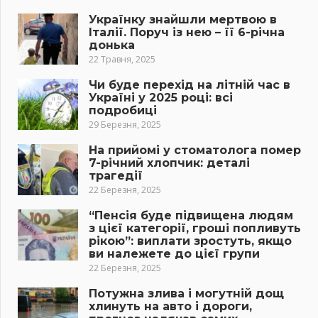
Українку знайшли мертвою в
Італії. Поруч із нею – її 6-річна
донька
22 Травня, 2025
Чи буде перехід на літній час в
Україні у 2025 році: всі
подробиці
29 Березня, 2025
На прийомі у стоматолога помер
7-річний хлопчик: деталі
трагедії
22 Березня, 2025
“Пенсія буде підвищена людям
з цієї категорії, гроші попливуть
рікою”: виплати зростуть, якщо
ви належете до цієї групи
22 Березня, 2025
Потужна злива і могутній дощ
хлинуть на авто і дороги,