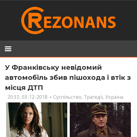
Skip
to
content
У Франківську невідомий
автомобіль збив пішохода і втік з
місця ДТП
20:33, 03-12-2018
Суспільство
,
Трагедії
,
Україна