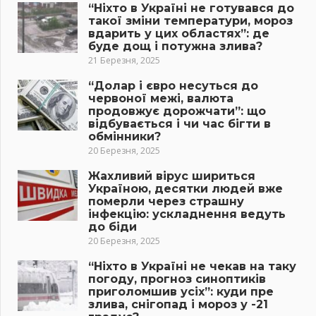
“Ніхто в Україні не готувався до
такої зміни температури, мороз
вдарить у цих областях”: де
буде дощ і потужна злива?
21 Березня, 2025
“Долар і євро несуться до
червоної межі, валюта
продовжує дорожчати”: що
відбувається і чи час бігти в
обмінники?
20 Березня, 2025
Жахливий вірус шириться
Україною, десятки людей вже
померли через страшну
інфекцію: ускладнення ведуть
до біди
20 Березня, 2025
“Ніхто в Україні не чекав на таку
погоду, прогноз синоптиків
приголомшив усіх”: куди пре
злива, снігопад і мороз у -21