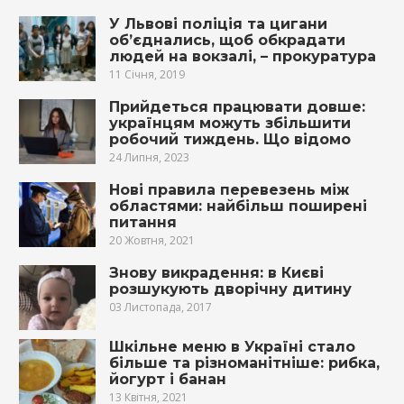
У Львові поліція та цигани
об’єднались, щоб обкрадати
людей на вокзалі, – прокуратура
11 Січня, 2019
Прийдеться працювати довше:
українцям можуть збільшити
робочий тиждень. Що відомо
24 Липня, 2023
Нові правила перевезень між
областями: найбільш поширені
питання
20 Жовтня, 2021
Знову викрадення: в Києві
розшукують дворічну дитину
03 Листопада, 2017
Шкільне меню в Україні стало
більше та різноманітніше: рибка,
йогурт і банан
13 Квітня, 2021