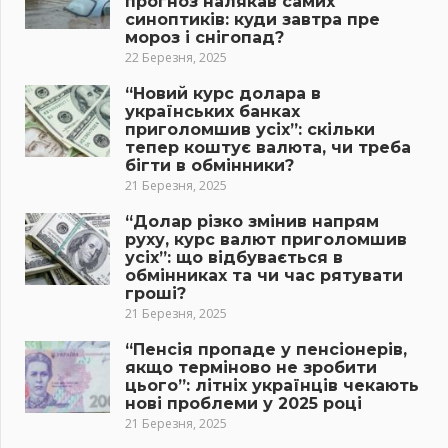
прогноз налякав самих
синоптиків: куди завтра пре
мороз і снігопад?
22 Березня, 2025
“Новий курс долара в
українських банках
приголомшив усіх”: скільки
тепер коштує валюта, чи треба
бігти в обмінники?
21 Березня, 2025
“Долар різко змінив напрям
руху, курс валют приголомшив
усіх”: що відбувається в
обмінниках та чи час рятувати
гроші?
21 Березня, 2025
“Пенсія пропаде у пенсіонерів,
якщо терміново не зробити
цього”: літніх українців чекають
нові проблеми у 2025 році
21 Березня, 2025