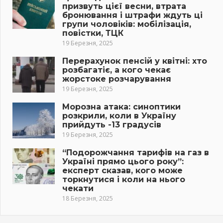
призвуть цієї весни, втрата
бронювання і штрафи ждуть ці
групи чоловіків: мобілізація,
повістки, ТЦК
19 Березня, 2025
Перерахунок пенсій у квітні: хто
розбагатіє, а кого чекає
жорстоке розчарування
19 Березня, 2025
Морозна атака: синоптики
розкрили, коли в Україну
прийдуть -13 градусів
19 Березня, 2025
“Подорожчання тарифів на газ в
Україні прямо цього року”:
експерт сказав, кого може
торкнутися і коли на нього
чекати
18 Березня, 2025