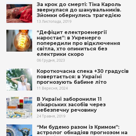
За крок до смерті: Тіна Кароль
звернулася до шанувальників.
Зйомки обернулись трагедією
13 Листопада, 2019
“Дефіцит електроенергії
наростає”: в Укренерго
попередили про відключення
світла, хто опиниться без
електрики скоро
06 Грудня, 2023
Короткочасна спека +30 градусів
повертається: в Україні
прогнозують бабине літо
11 Вересня, 2024
В Україні заборонили 11
лікарських засобів через
небезпечну речовину
24 Травня, 2019
“Ми будемо разом із Кримом”:
астролог обнадіяв прогнозом на