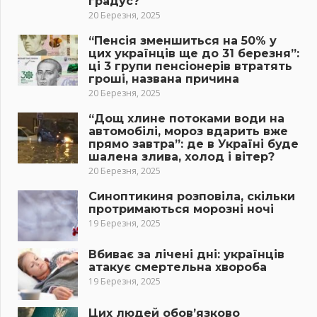
градус?
20 Березня, 2025
“Пенсія зменшиться на 50% у
цих українців ще до 31 березня”:
ці 3 групи пенсіонерів втратять
гроші, названа причина
20 Березня, 2025
“Дощ хлине потоками води на
автомобілі, мороз вдарить вже
прямо завтра”: де в Україні буде
шалена злива, холод і вітер?
20 Березня, 2025
Синоптикиня розповіла, скільки
протримаються морозні ночі
19 Березня, 2025
Вбиває за лічені дні: українців
атакує смертельна хвороба
19 Березня, 2025
Цих людей обов’язково