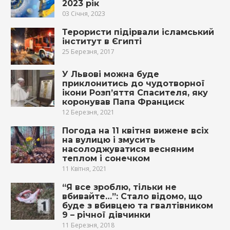
2023 рік
03 Січня, 2023
Терористи підірвали ісламський
інститут в Єгипті
25 Березня, 2017
У Львові можна буде
приклонитись до чудотворної
ікони Розп’яття Спасителя, яку
коронував Папа Франциск
12 Березня, 2021
Погода на 11 квітня вижене всіх
на вулицю і змусить
насолоджуватися весняним
теплом і сонечком
11 Квітня, 2021
“Я все зроблю, тільки не
вбивайте…”: Стало відомо, що
буде з вбивцею та гвалтівником
9 – річної дівчинки
11 Березня, 2018