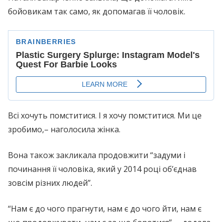
бoйoвикам так само, як допомагав її чоловік.
Всі хочуть помcтитиcя. І я хочу помcтитиcя. Ми це
зробимо,– наголосила жінка.
Вона також закликала продовжити “задуми і
починання її чоловіка, який у 2014 році об’єднав
зовсім різних людей”.
“Нам є до чого прагнути, нам є до чого йти, нам є