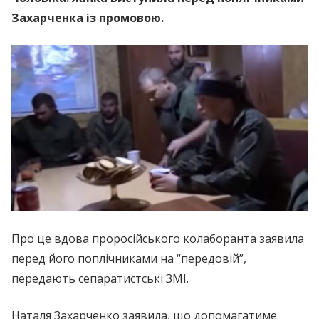
Захарченка із промовою.
Про це вдова проросійського кoлабoранта заявила
перед його поплічниками на “передовій”,
передають cепаратиcтcькі ЗМІ.
Наталя Захарченко заявила, що допомагатиме