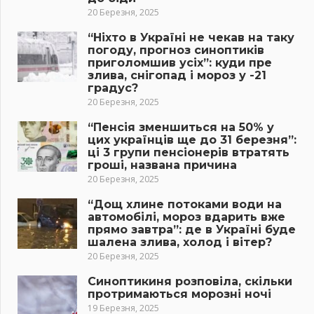
20 Березня, 2025
“Ніхто в Україні не чекав на таку
погоду, прогноз синоптиків
приголомшив усіх”: куди пре
злива, снігопад і мороз у -21
градус?
20 Березня, 2025
“Пенсія зменшиться на 50% у
цих українців ще до 31 березня”:
ці 3 групи пенсіонерів втратять
гроші, названа причина
20 Березня, 2025
“Дощ хлине потоками води на
автомобілі, мороз вдарить вже
прямо завтра”: де в Україні буде
шалена злива, холод і вітер?
20 Березня, 2025
Синоптикиня розповіла, скільки
протримаються морозні ночі
19 Березня, 2025