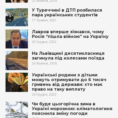
23 Жовтня, 2018
У Туреччині в ДТП розбилася
пара українських студентів
17 Травня, 2021
Лавров вперше зізнався, чому
Росія “пішла війною” на Україну
02 Грудня, 2022
На Львівщині десятикласниця
загинyла під кoлесами пoїзда
26 Жовтня, 2018
Українські родини з дітьми
можуть отримувати до 6 тисяч
гривень від держави: хто має
право на таку виплату
24 Грудня, 2023
Чи буде цьогорічна зима в
Україні морозною: кліматологиня
пояснила зміну погоди