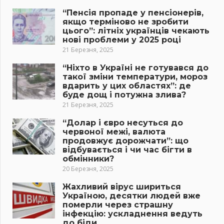
“Пенсія пропаде у пенсіонерів,
якщо терміново не зробити
цього”: літніх українців чекають
нові проблеми у 2025 році
21 Березня, 2025
“Ніхто в Україні не готувався до
такої зміни температури, мороз
вдарить у цих областях”: де
буде дощ і потужна злива?
21 Березня, 2025
“Долар і євро несуться до
червоної межі, валюта
продовжує дорожчати”: що
відбувається і чи час бігти в
обмінники?
20 Березня, 2025
Жахливий вірус шириться
Україною, десятки людей вже
померли через страшну
інфекцію: ускладнення ведуть
до біди