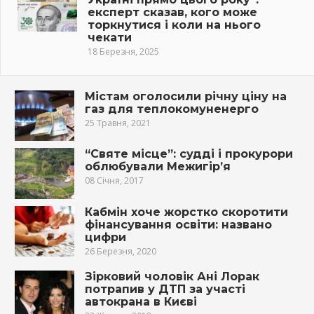
експерт сказав, кого може
торкнутися і коли на нього
чекати
18 Березня, 2025
Містам оголосили річну ціну на
газ для теплокомуненерго
25 Травня, 2021
“Святе місце”: судді і прокурори
облюбували Межигір’я
08 Січня, 2017
Кабмін хоче жорстко скоротити
фінансування освіти: названо
цифри
26 Березня, 2020
Зірковий чоловік Ані Лорак
потрапив у ДTП за участі
автокрана в Києві