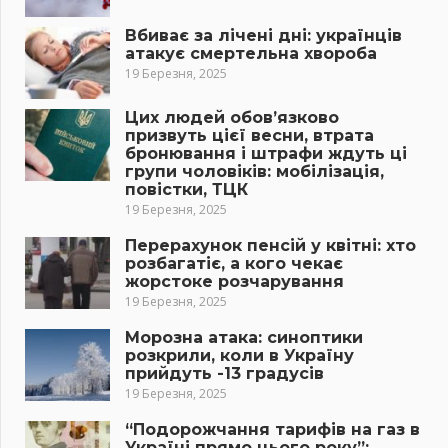
Вбиває за лічені дні: українців
атакує смертельна хвороба
19 Березня, 2025
Цих людей обов’язково
призвуть цієї весни, втрата
бронювання і штрафи ждуть ці
групи чоловіків: мобілізація,
повістки, ТЦК
19 Березня, 2025
Перерахунок пенсій у квітні: хто
розбагатіє, а кого чекає
жорстоке розчарування
19 Березня, 2025
Морозна атака: синоптики
розкрили, коли в Україну
прийдуть -13 градусів
19 Березня, 2025
“Подорожчання тарифів на газ в
Україні прямо цього року”: