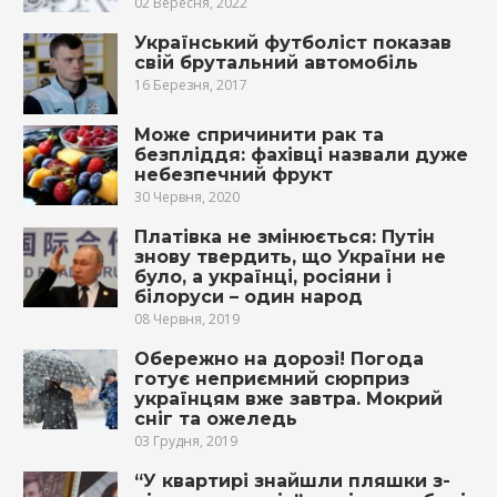
02 Вересня, 2022
Український футболіст показав
свій брутальний автомобіль
16 Березня, 2017
Може спричинити рак та
безпліддя: фахівці назвали дуже
небезпечний фрукт
30 Червня, 2020
Платівка не змінюється: Путін
знову твердить, що України не
було, а українці, росіяни і
білоруси – один народ
08 Червня, 2019
Обережно на дорозі! Погода
готує неприємний сюрприз
українцям вже завтра. Мокрий
сніг та ожеледь
03 Грудня, 2019
“У квартирі знайшли пляшки з-