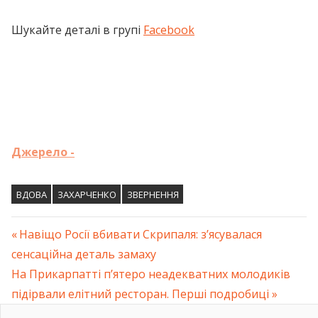
Шукайте деталі в групі
Facebook
Джерело -
ВДОВА
ЗАХАРЧЕНКО
ЗВЕРНЕННЯ
Previous
Навіщо Росії вбивати Скрипаля: з’ясувалася
Навігація
сенсаційна деталь замаху
Post:
Next
На Прикарпатті п’ятеро неадекватних молодиків
записів
Post:
підірвали елітний ресторан. Перші подробиці