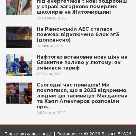
під енергетиків”: нові подробиці
у справі загадково померлих
школярів на Житомирщині
05 Червня, 2018
На Рівненській АЕС сталася
пожежа: відключено блок №3
(доповнено)
30 Квітня, 2019
Нафтогаз встановив нову ціну на
блакитне паливо у лютому: як
змінився тариф
27 Січня, 2021
Сьогодні час прийшов! Ми
поклялися, що в 2023 відкриємо
людям цю таємницю: Магдалена
та Хаял Алекперов розповіли
про…
24 Лютого, 2023
Тільки актуальні події |
Rezonans.сс
© 2026
Всього 51826