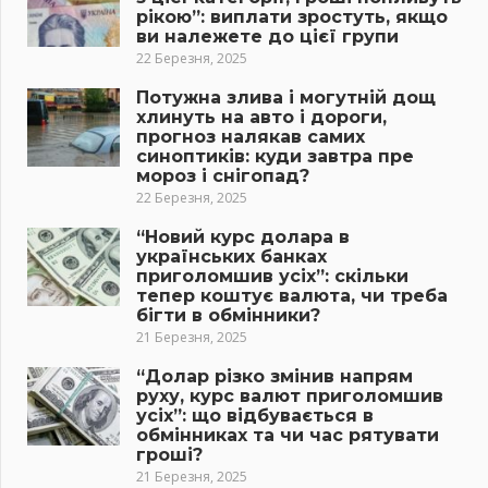
рікою”: виплати зростуть, якщо
ви належете до цієї групи
22 Березня, 2025
Потужна злива і могутній дощ
хлинуть на авто і дороги,
прогноз налякав самих
синоптиків: куди завтра пре
мороз і снігопад?
22 Березня, 2025
“Новий курс долара в
українських банках
приголомшив усіх”: скільки
тепер коштує валюта, чи треба
бігти в обмінники?
21 Березня, 2025
“Долар різко змінив напрям
руху, курс валют приголомшив
усіх”: що відбувається в
обмінниках та чи час рятувати
гроші?
21 Березня, 2025