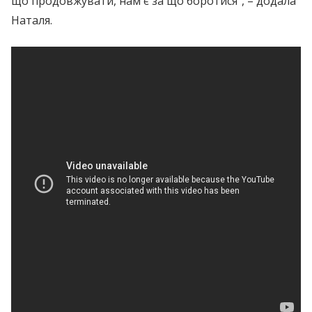
що продовжувати, нам є за що боротися”, – додала
Наталя.