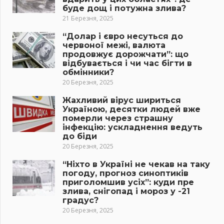
буде дощ і потужна злива?
21 Березня, 2025
“Долар і євро несуться до
червоної межі, валюта
продовжує дорожчати”: що
відбувається і чи час бігти в
обмінники?
20 Березня, 2025
Жахливий вірус шириться
Україною, десятки людей вже
померли через страшну
інфекцію: ускладнення ведуть
до біди
20 Березня, 2025
“Ніхто в Україні не чекав на таку
погоду, прогноз синоптиків
приголомшив усіх”: куди пре
злива, снігопад і мороз у -21
градус?
20 Березня, 2025