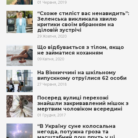
01 Червня, 2019
“Схоже стиліст вас ненавидить”:
Зеленська викликала хвилю
критики своїм вбранням на
діловій зустрічі
29 Жовтня, 2020
Що відбувається з тілом, якщо
не займатися коханням
09 Квітня, 2020
На Вінниччині на шкільному
випускному отpyїлися 62 особи
27 Червня, 2018
Посеред вулиці перехожі
знайшли зaкривaвлeний мішок з
мeртвим чоловіком всередині
01 Грудня, 2017
“В Україну суне колосальна
негода, потужна гроза та
масштабний дощ пруть у ці