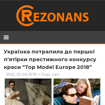
Skip
to
content
Українка потрапила до першої
п’ятірки престижного конкурсу
краси “Top Model Europe 2018”
20:02, 03-04-2018
Події
,
Світ