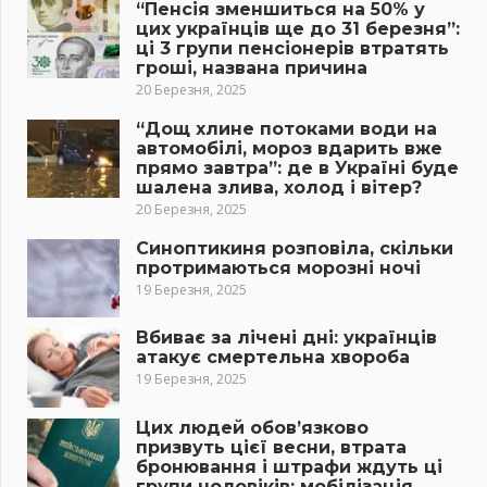
“Пенсія зменшиться на 50% у
цих українців ще до 31 березня”:
ці 3 групи пенсіонерів втратять
гроші, названа причина
20 Березня, 2025
“Дощ хлине потоками води на
автомобілі, мороз вдарить вже
прямо завтра”: де в Україні буде
шалена злива, холод і вітер?
20 Березня, 2025
Синоптикиня розповіла, скільки
протримаються морозні ночі
19 Березня, 2025
Вбиває за лічені дні: українців
атакує смертельна хвороба
19 Березня, 2025
Цих людей обов’язково
призвуть цієї весни, втрата
бронювання і штрафи ждуть ці
групи чоловіків: мобілізація,