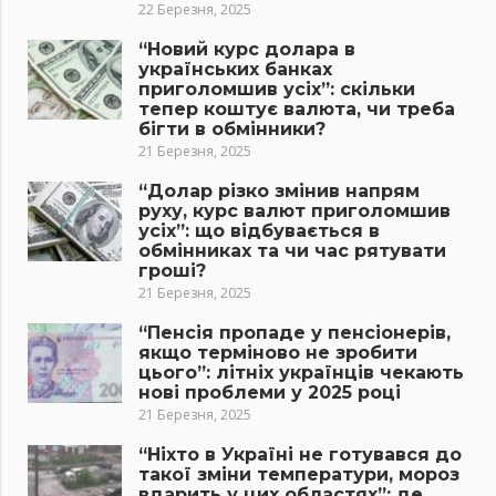
22 Березня, 2025
“Новий курс долара в
українських банках
приголомшив усіх”: скільки
тепер коштує валюта, чи треба
бігти в обмінники?
21 Березня, 2025
“Долар різко змінив напрям
руху, курс валют приголомшив
усіх”: що відбувається в
обмінниках та чи час рятувати
гроші?
21 Березня, 2025
“Пенсія пропаде у пенсіонерів,
якщо терміново не зробити
цього”: літніх українців чекають
нові проблеми у 2025 році
21 Березня, 2025
“Ніхто в Україні не готувався до
такої зміни температури, мороз
вдарить у цих областях”: де