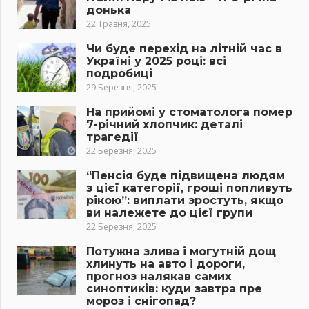
донька
22 Травня, 2025
Чи буде перехід на літній час в
Україні у 2025 році: всі
подробиці
29 Березня, 2025
На прийомі у стоматолога помер
7-річний хлопчик: деталі
трагедії
22 Березня, 2025
“Пенсія буде підвищена людям
з цієї категорії, гроші попливуть
рікою”: виплати зростуть, якщо
ви належете до цієї групи
22 Березня, 2025
Потужна злива і могутній дощ
хлинуть на авто і дороги,
прогноз налякав самих
синоптиків: куди завтра пре
мороз і снігопад?