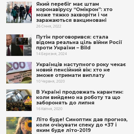
Який перебіг має штам
коронавірусу “Омікрон”: хто
може тяжко захворіти і чи
заражаються вакциновані
26 Січня, 2022
Путін проговорився: стала
відома реальна ціль війни Росії
проти України – Bild
14 Березня, 2024
Українців наступного року чекає
новий пенсійний вік: хто не
зможе отримати виплату
10 Червня, 2020
В Україні продовжать карантин:
коли вийдемо на роботу та що
заборонять до липня
16 Квітня, 2020
Літо буде! Синоптик дав прогноз,
коли очікувати спеку до +37 і
яким буде літо-2019