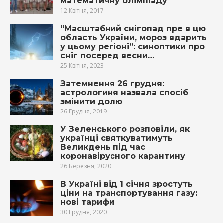
математичну олімпіаду
12 Квітня, 2017
“Масштабний снігопад пре в цю
область України, мороз вдарить
у цьому регіоні”: синоптики про
сніг посеред весни…
25 Квітня, 2023
Затемнення 26 грудня:
астрологиня назвала спосіб
змінити долю
26 Грудня, 2019
У Зеленського розповіли, як
українці святкуватимуть
Великдень під час
коронавірусного карантину
26 Березня, 2020
В Україні від 1 січня зростуть
ціни на транспортування газу:
нові тарифи
30 Грудня, 2020