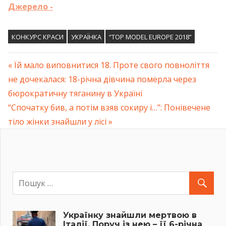
Джерело -
КОНКУРС КРАСИ
УКРАЇНКА
“TOP MODEL EUROPE 2018”
Previous
Їй мало виповнитися 18. Проте свого повноліття
Навігація
не дочекалася: 18-річна дівчина помepла через
Post:
бюрократичну тяганину в Україні
записів
Next
“Спочатку бив, а потім взяв сокиру і…”: Понівечене
Post:
тіло жінки знайшли у лісі
Українку знайшли мертвою в
Італії. Поруч із нею – її 6-річна