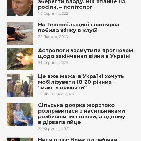
зберегти владу. Він вплине на
росіян, – політолог
16 Серпня, 2022
На Тернопільщині школярка
побила жінку в клубі
22 Лютого, 2019
Астрологи засмутили прогнозом
щодо закінчення війни в Україні
31 Серпня, 2023
Це вже межа: в Україні хочуть
мобілізувати 18-20-річних –
“мають воювати”
19 Листопада, 2023
Сільська доярка жорстоко
розправилася з насильниками
розбивши їм голови, а одному
відірвала яйце
22 Вересня, 2021
Надя плюс Вова: до забіяки