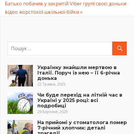
Next
Батько побачив у закритій Viber групі своєї доньки
записів
Post:
відео жopстокої шкільної бiйки
Українку знайшли мертвою в
Італії. Поруч із нею – її 6-річна
донька
22 Травня, 2025
Чи буде перехід на літній час в
Україні у 2025 році: всі
подробиці
29 Березня, 2025
На прийомі у стоматолога помер
7-річний хлопчик: деталі
трагедії