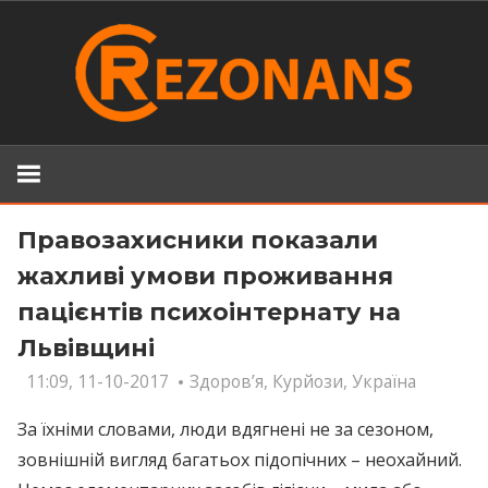
Skip
to
content
Правозахисники показали
жахливі умови проживання
пацієнтів психоінтернату на
Львівщині
11:09, 11-10-2017
Здоров’я
,
Курйози
,
Україна
За їхніми словами, люди вдягнені не за сезоном,
зовнішній вигляд багатьох підопічних – неохайний.