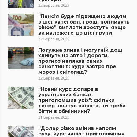
22 Березня, 2025
“Пенсія буде підвищена людям
з цієї категорії, гроші попливуть
рікою”: виплати зростуть, якщо
ви належете до цієї групи
22 Березня, 2025
Потужна злива і могутній дощ
хлинуть на авто і дороги,
прогноз налякав самих
синоптиків: куди завтра пре
мороз і снігопад?
22 Березня, 2025
“Новий курс долара в
українських банках
приголомшив усіх”: скільки
тепер коштує валюта, чи треба
бігти в обмінники?
21 Березня, 2025
“Долар різко змінив напрям
руху, курс валют приголомшив