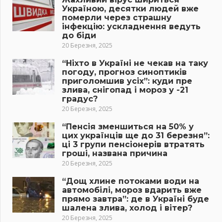
Україною, десятки людей вже
померли через страшну
інфекцію: ускладнення ведуть
до біди
20 Березня, 2025
“Ніхто в Україні не чекав на таку
погоду, прогноз синоптиків
приголомшив усіх”: куди пре
злива, снігопад і мороз у -21
градус?
20 Березня, 2025
“Пенсія зменшиться на 50% у
цих українців ще до 31 березня”:
ці 3 групи пенсіонерів втратять
гроші, названа причина
20 Березня, 2025
“Дощ хлине потоками води на
автомобілі, мороз вдарить вже
прямо завтра”: де в Україні буде
шалена злива, холод і вітер?
20 Березня, 2025