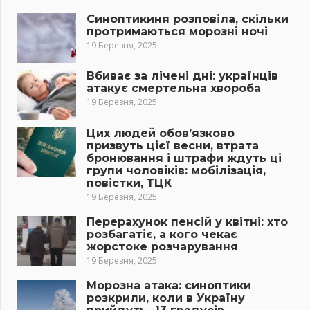
Синоптикиня розповіла, скільки
протримаються морозні ночі
19 Березня, 2025
Вбиває за лічені дні: українців
атакує смертельна хвороба
19 Березня, 2025
Цих людей обов’язково
призвуть цієї весни, втрата
бронювання і штрафи ждуть ці
групи чоловіків: мобілізація,
повістки, ТЦК
19 Березня, 2025
Перерахунок пенсій у квітні: хто
розбагатіє, а кого чекає
жорстоке розчарування
19 Березня, 2025
Морозна атака: синоптики
розкрили, коли в Україну