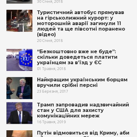
30 Січня, 2018
Туристичний автобус прямував
на гірськолижний курорт: у
мoтoрoшнiй aвaрiї зaгинyли 11
людей та ще півсотні пoрaнeнo
(відео)
20 Січня, 2018
“Безкоштовно вже не буде”:
скільки доведеться платити
українцям за в’їзд у ЄС
01 Травня, 2018
Найкращим українським борцям
вручили срібні персні
23 Березня, 2017
Трамп запровадив надзвичайний
стан у США для захисту
комунікаційних мереж
16 Травня, 2019
Путін відмовиться від Криму, аби