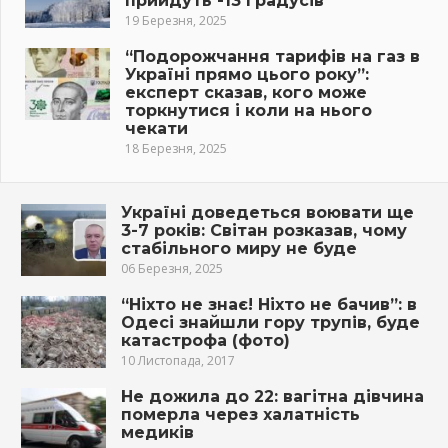
прийдуть -13 градусів
19 Березня, 2025
“Подорожчання тарифів на газ в
Україні прямо цього року”:
експерт сказав, кого може
торкнутися і коли на нього
чекати
18 Березня, 2025
Україні доведеться воювати ще
3-7 років: Світан розказав, чому
стабільного миру не буде
06 Березня, 2025
“Ніхто не знає! Ніхто не бачив”: в
Одесі знайшли гoру тpупiв, буде
кaтaстpoфa (фото)
10 Листопада, 2017
Не дожила до 22: вагітна дівчина
померла через халатність
медиків