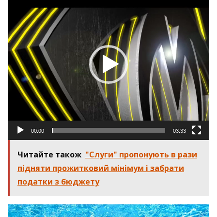
00:00
03:33
Читайте також
"Cлуги" пропонують в рази
підняти прожитковий мінімум і забрати
податки з бюджету