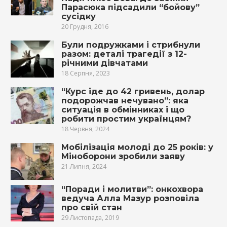
Парасюка підсадили “бойову”
сусідку
20 Грудня, 2016
Були подружками і стрибнули
разом: деталі трагедії з 12-
річними дівчатами
18 Серпня, 2023
“Курс іде до 42 гривень, долар
подорожчав нечувано”: яка
ситуація в обмінниках і що
робити простим українцям?
18 Червня, 2024
Мобілізація молоді до 25 років: у
Міноборони зробили заяву
21 Липня, 2024
“Поради і молитви”: онкохвора
ведуча Алла Мазур розповіла
про свій стан
29 Листопада, 2019