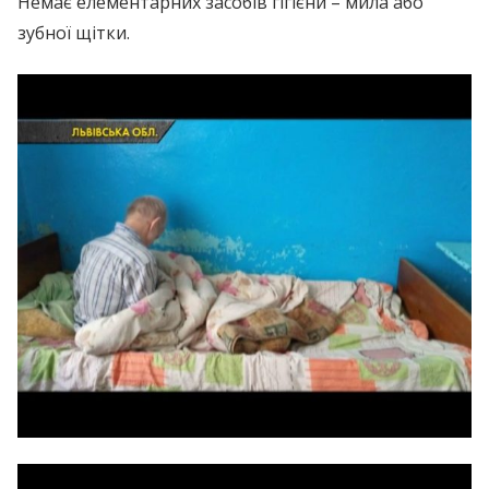
Немає елементарних засобів гігієни – мила або
зубної щітки.
Відеопрогравач