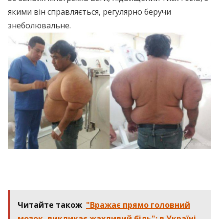
якими він справляється, регулярно беручи
знеболювальне.
Читайте також
"Вражає прямо головний
мозок, викликає жахливий біль": в Україні