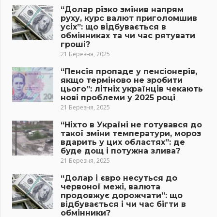
“Долар різко змінив напрям
руху, курс валют приголомшив
усіх”: що відбувається в
обмінниках та чи час рятувати
гроші?
21 Березня, 2025
“Пенсія пропаде у пенсіонерів,
якщо терміново не зробити
цього”: літніх українців чекають
нові проблеми у 2025 році
21 Березня, 2025
“Ніхто в Україні не готувався до
такої зміни температури, мороз
вдарить у цих областях”: де
буде дощ і потужна злива?
21 Березня, 2025
“Долар і євро несуться до
червоної межі, валюта
продовжує дорожчати”: що
відбувається і чи час бігти в
обмінники?