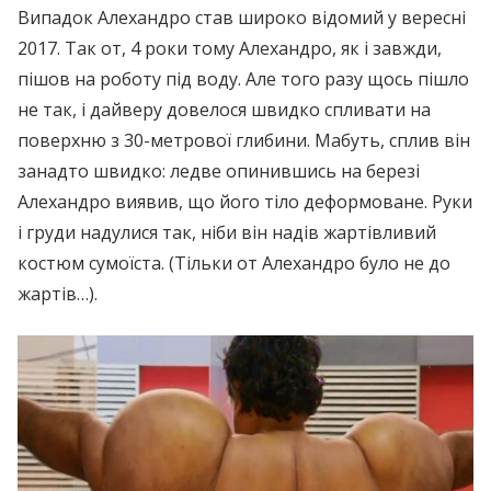
Випадок Алехандро став широко відомий у вересні
2017. Так от, 4 роки тому Алехандро, як і завжди,
пішов на роботу під воду. Але того разу щось пішло
не так, і дайверу довелося швидко спливати на
поверхню з 30-метрової глибини. Мабуть, сплив він
занадто швидко: ледве опинившись на березі
Алехандро виявив, що його тіло деформоване. Руки
і груди надулися так, ніби він надів жартівливий
костюм сумоїста. (Тільки от Алехандро було не до
жартів…).