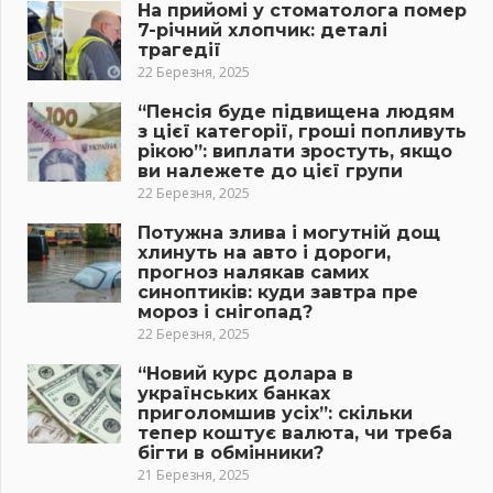
На прийомі у стоматолога помер
7-річний хлопчик: деталі
трагедії
22 Березня, 2025
“Пенсія буде підвищена людям
з цієї категорії, гроші попливуть
рікою”: виплати зростуть, якщо
ви належете до цієї групи
22 Березня, 2025
Потужна злива і могутній дощ
хлинуть на авто і дороги,
прогноз налякав самих
синоптиків: куди завтра пре
мороз і снігопад?
22 Березня, 2025
“Новий курс долара в
українських банках
приголомшив усіх”: скільки
тепер коштує валюта, чи треба
бігти в обмінники?
21 Березня, 2025