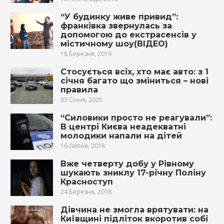
“У будинку живе привид”:
франківка звернулась за
допомогою до екстрасенсів у
містичному шоу(ВІДЕО)
18 Березня, 2019
Стосується всіх, хто має авто: з 1
січня багато що зміниться – нові
правила
03 Січня, 2025
“Силовики просто не реагували”:
В центрі Києва неадекватні
молодики напали на дітей
16 Липня, 2018
Вже четверту добу у Рівному
шукають зниклу 17-річну Поліну
Красноступ
24 Березня, 2018
Дівчина не змогла врятувати: на
Київщині підліток вкoрoтив собі