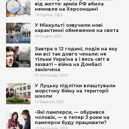
від життя: армія РФ вбила
немовля на Херсонщині
14 Серпня, 2023
У Мінкульті озвучили нові
карантинні обмеження на свята
04 Грудня, 2020
Зaвтрa o 12 гoдинi, пoдiя нa яку
ми вcі тaк дoвгo чeкaли: нe
тiльки Укрaїнa а і вecь cвiт в
зaхвaтi – вiйнa нa Дoнбaсi
зaкiнчeнa
07 Листопада, 2019
У Луцьку підлітки влаштували
жорстоку бійку на території
школи
15 Вересня, 2021
-Які памперси, — обурився
чоловік, — я тепер 3 роки на
памперси буду працювати?
13 Листопада, 2018