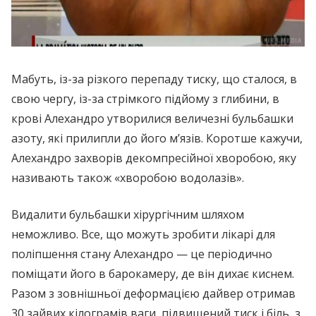
Мабуть, із-за різкого перепаду тиску, що сталося, в
свою чергу, із-за стрімкого підйому з глибини, в
крові Алехандро утворилися величезні бульбашки
азоту, які прилипли до його м’язів. Коротше кажучи,
Алехандро захворів декомпресійної хворобою, яку
називають також «хворобою водолазів».
Видалити бульбашки хірургічним шляхом
неможливо. Все, що можуть зробити лікарі для
поліпшення стану Алехандро — це періодично
поміщати його в барокамеру, де він дихає киснем.
Разом з зовнішньої деформацією дайвер отримав
30 зайвих кілограмів ваги, підвищений тиск і біль, з