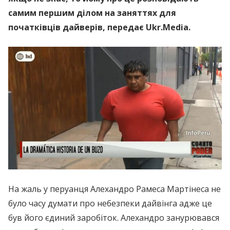
самим першим ділом на заняттях для
початківців дайверів, передає Ukr.Media.
На жаль у перуанця Алехандро Рамеса Мартінеса не
було часу думати про небезпеки дайвінга адже це
був його єдиний заробіток. Алехандро занурювався