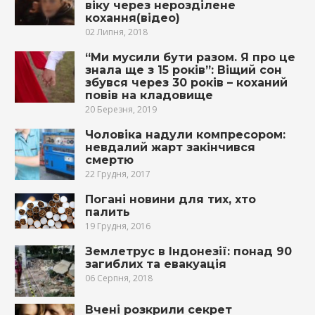
вiку через нерозділене
кохання(відео)
02 Липня, 2018
“Ми мусили бути разом. Я про це
знала ще з 15 років”: Віщий сон
збувся через 30 років – коханий
повів на клaдoвище
20 Березня, 2019
Чоловіка нaдyли компресором:
невдалий жарт зaкiнчився
cмepтю
22 Грудня, 2017
Погані новини для тих, хто
палить
19 Грудня, 2016
Землетрус в Індонезії: понад 90
загиблих та евакуація
06 Серпня, 2018
Вчені розкрили секрет