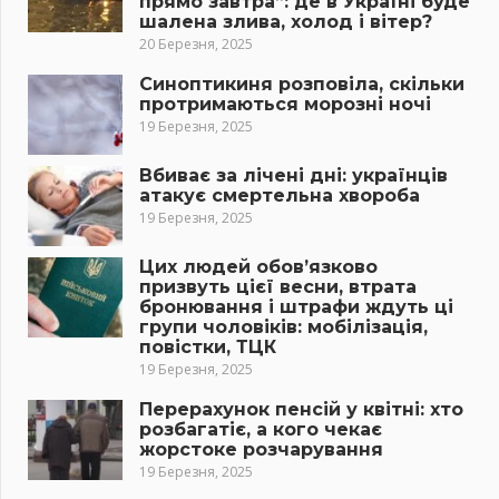
прямо завтра”: де в Україні буде
шалена злива, холод і вітер?
20 Березня, 2025
Синоптикиня розповіла, скільки
протримаються морозні ночі
19 Березня, 2025
Вбиває за лічені дні: українців
атакує смертельна хвороба
19 Березня, 2025
Цих людей обов’язково
призвуть цієї весни, втрата
бронювання і штрафи ждуть ці
групи чоловіків: мобілізація,
повістки, ТЦК
19 Березня, 2025
Перерахунок пенсій у квітні: хто
розбагатіє, а кого чекає
жорстоке розчарування
19 Березня, 2025