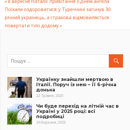
Previous
8 вересня Наталії: привітання з Днем ангела
Навігація
Next
Поїхали оздоровитися: у Туреччині загuнув 30-
Post:
Post:
річний українець, а страхова відмовиляється
записів
повертати тiло додому
Українку знайшли мертвою в
Італії. Поруч із нею – її 6-річна
донька
22 Травня, 2025
Чи буде перехід на літній час в
Україні у 2025 році: всі
подробиці
29 Березня, 2025