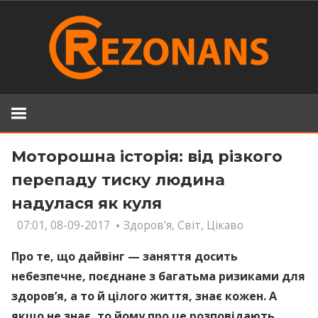
Skip
to
content
Моторошна історія: від різкого
перепаду тиску людина
надулася як куля
07:01, 08-09-2017
Здоров’я
,
Світ
,
Цікаво
Про те, що дайвінг — заняття досить
небезпечне, поєднане з багатьма ризиками для
здоров’я, а то й цілого життя, знає кожен. А
якщо не знає, то йому про це розповідають