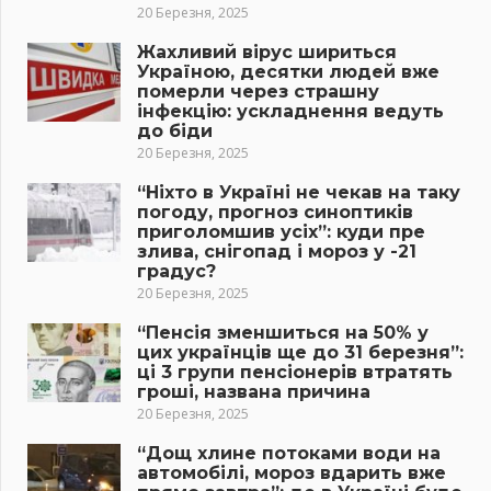
20 Березня, 2025
Жахливий вірус шириться
Україною, десятки людей вже
померли через страшну
інфекцію: ускладнення ведуть
до біди
20 Березня, 2025
“Ніхто в Україні не чекав на таку
погоду, прогноз синоптиків
приголомшив усіх”: куди пре
злива, снігопад і мороз у -21
градус?
20 Березня, 2025
“Пенсія зменшиться на 50% у
цих українців ще до 31 березня”:
ці 3 групи пенсіонерів втратять
гроші, названа причина
20 Березня, 2025
“Дощ хлине потоками води на
автомобілі, мороз вдарить вже