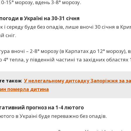
10-15° морозу, вдень 3-8° морозу.
погоди в Україні на 30-31 січня
к і середу буде без опадів, лише вночі 30 січня в Кр
й сніг.
ра вночі – 2-8° морозу (в Карпатах до 12° морозу), в
 4° тепла, у південній частині та західних областях 1
те також
У нелегальному дитсадку Запоріжжя за з
вин померла дитина
тативний прогноз на 1-4 лютого
лютого в Україні буде переважно без опадів.