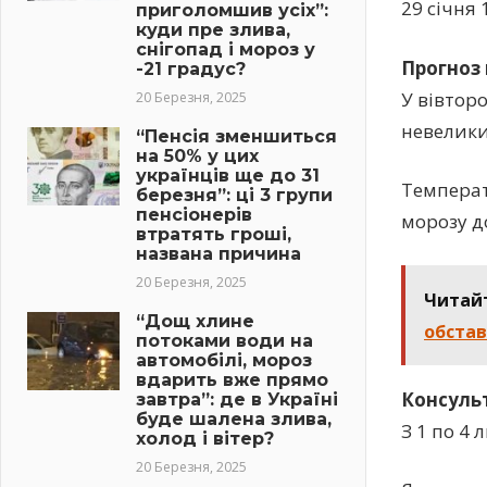
29 січня 
приголомшив усіх”:
куди пре злива,
снігопад і мороз у
Прогноз 
-21 градус?
У вівторо
20 Березня, 2025
невелики
“Пенсія зменшиться
на 50% у цих
українців ще до 31
Температу
березня”: ці 3 групи
пенсіонерів
морозу до
втратять гроші,
названа причина
20 Березня, 2025
Читай
“Дощ хлине
обста
потоками води на
автомобілі, мороз
вдарить вже прямо
Консуль
завтра”: де в Україні
буде шалена злива,
З 1 по 4 
холод і вітер?
20 Березня, 2025