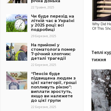
річна донька
22 Травня, 2025
Чи буде перехід на
літній час в Україні
у 2025 році: всі
подробиці
29 Березня, 2025
На прийомі у
стоматолога помер
Теплі ку
7-річний хлопчик:
деталі трагедії
тижня
22 Березня, 2025
“Пенсія буде
підвищена людям з
цієї категорії, гроші
попливуть рікою”:
виплати зростуть,
якщо ви належете
до цієї групи
22 Березня, 2025