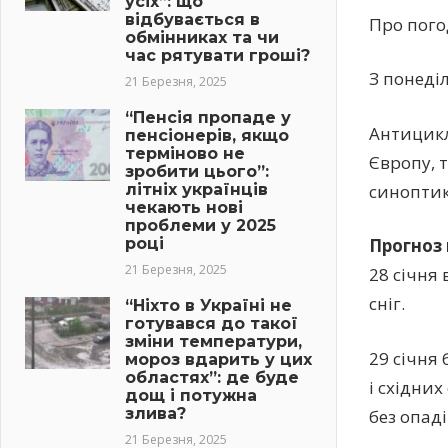
усіх”: що
відбувається в
Про погод
обмінниках та чи
час рятувати гроші?
З понеді
21 Березня, 2025
“Пенсія пропаде у
Антицикл
пенсіонерів, якщо
терміново не
Європу, т
зробити цього”:
літніх українців
синоптик
чекають нові
проблеми у 2025
році
Прогноз 
21 Березня, 2025
28 січня 
сніг.
“Ніхто в Україні не
готувався до такої
зміни температури,
29 січня
мороз вдарить у цих
областях”: де буде
і східних
дощ і потужна
злива?
без опаді
21 Березня, 2025