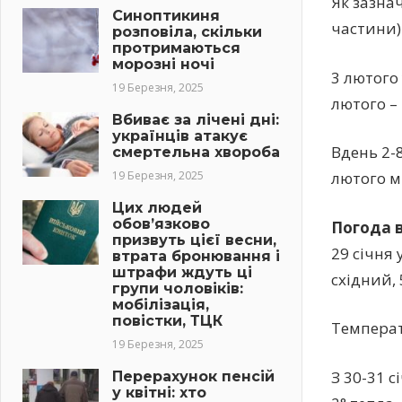
Як зазна
Синоптикиня
частини)
розповіла, скільки
протримаються
морозні ночі
3 лютого
19 Березня, 2025
лютого – 
Вбиває за лічені дні:
українців атакує
Вдень 2-8
смертельна хвороба
19 Березня, 2025
лютого м
Цих людей
обов’язково
Погода в
призвуть цієї весни,
29 січня 
втрата бронювання і
штрафи ждуть ці
східний, 
групи чоловіків:
мобілізація,
повістки, ТЦК
Температу
19 Березня, 2025
З 30-31 с
Перерахунок пенсій
у квітні: хто