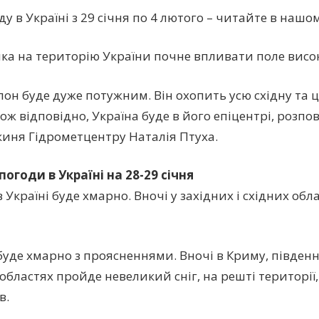
у в Україні з 29 січня по 4 лютого – читайте в нашо
лка на територію України почне впливати поле висок
он буде дуже потужним. Він охопить усю східну та 
ож відповідно, Україна буде в його епіцентрі, розпо
иня Гідрометцентру Наталія Птуха.
погоди в Україні на 28-29 січня
в Україні буде хмарно. Вночі у західних і східних об
 буде хмарно з проясненнями. Вночі в Криму, півден
 областях пройде невеликий сніг, на решті території,
в.