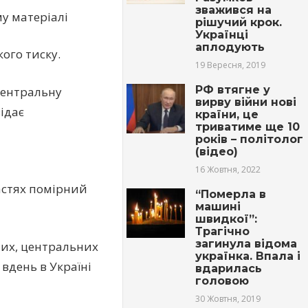
зважився на
му матеріалі
рішучий крок.
Українці
аплодують
ого тиску.
19 Вересня, 2019
РФ втягне у
центральну
вирву війни нові
відає
країни, це
триватиме ще 10
років – політолог
(відео)
16 Жовтня, 2022
ластях помірний
“Померла в
машині
швидкої”:
Трагічно
загинула відома
них, центральних
українка. Впала і
 вдень в Україні
вдарилась
головою
30 Жовтня, 2019