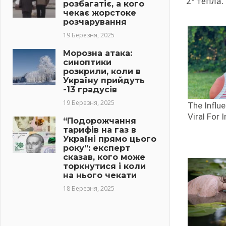
2° тепла.
розбагатіє, а кого
чекає жорстоке
розчарування
19 Березня, 2025
Морозна атака:
синоптики
розкрили, коли в
Україну прийдуть
-13 градусів
19 Березня, 2025
“Подорожчання
тарифів на газ в
Україні прямо цього
року”: експерт
сказав, кого може
торкнутися і коли
на нього чекати
18 Березня, 2025