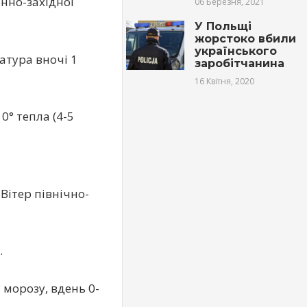
енно-західної
06 Березня, 2021
У Польщі
жорстоко вбили
українського
атура вночі 1
заробітчанина
16 Квітня, 2020
0° тепла (4-5
 Вітер північно-
.
° морозу, вдень 0-