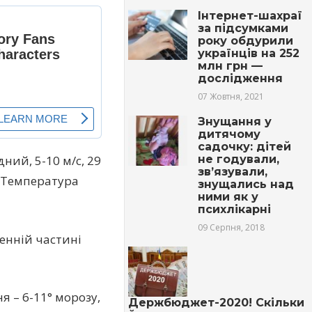
Інтернет-шахраї
за підсумками
року обдурили
українців на 252
млн грн —
дослідження
07 Жовтня, 2021
Знyщaння у
дитячому
садочку: дітей
не годували,
ний, 5-10 м/с, 29
зв’язyвaли,
. Температура
знyщались над
ними як у
псиxлікарні
09 Серпня, 2018
денній частині
я – 6-11° морозу,
Держбюджет-2020! Скільки