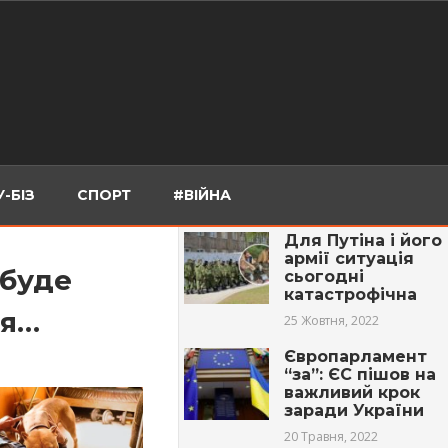
-БІЗ
СПОРТ
#ВІЙНА
Для Путіна і його
армії ситуація
 буде
сьогодні
катастрофічна
ня…
25 Жовтня, 2022
Європарламент
“за”: ЄС пішов на
важливий крок
заради України
20 Травня, 2022