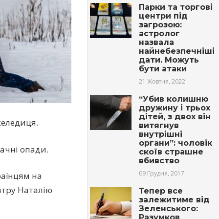
Парки та торгові
центри під
загрозою:
астролог
назвала
найнебезпечніші
дати. Можуть
бути атаки
21 Жовтня, 2022
“Убив колишню
дружину і трьох
дітей, з двох він
желедиця.
витягнув
внутрішні
органи”: чоловік
ачні опади.
скоїв страшне
вбивство
09 Грудня, 2017
раїнцям на
нтру Наталію
Тепер все
залежитиме від
Зеленського:
Разумков