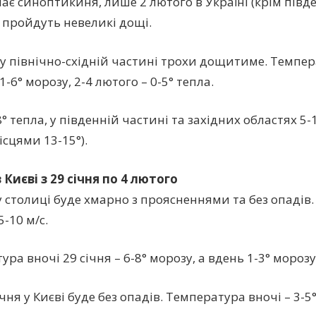
чає синоптикиня, лише 2 лютого в Україні (крім півд
 пройдуть невеликі дощі.
 у північно-східній частині трохи дощитиме. Темпер
1-6° морозу, 2-4 лютого – 0-5° тепла.
° тепла, у південній частині та західних областях 5-1
ісцями 13-15°).
 Києві з 29 січня по 4 лютого
у столиці буде хмарно з проясненнями та без опадів.
5-10 м/с.
ра вночі 29 січня – 6-8° морозу, а вдень 1-3° морозу
ічня у Києві буде без опадів. Температура вночі – 3-5