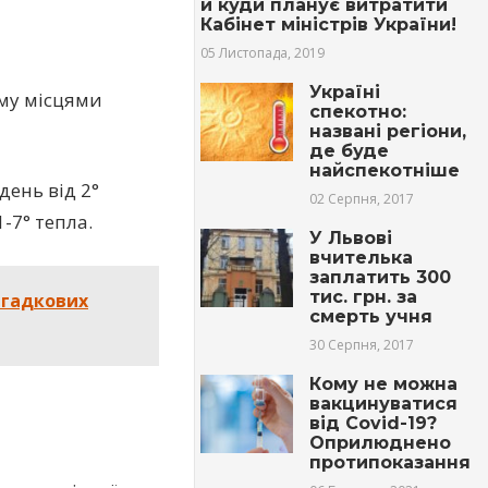
й куди планує витратити
Кабінет міністрів України!
05 Листопада, 2019
Україні
иму місцями
спекотно:
названі регіони,
де буде
найспекотніше
день від 2°
02 Серпня, 2017
-7° тепла.
У Львові
вчителька
заплатить 300
тис. грн. за
агадкових
cмeрть учня
30 Серпня, 2017
Кому не можна
вакцинуватися
від Covid-19?
Оприлюднено
протипоказання