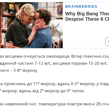
х місцями очікується ожеледиця. Вітер північно-схід
івденній частині 7-12 м/с, місцями пориви 15-20 м/с
ночі – 3-8° морозу.
за прояснень до 11° морозу, вдень 0-5° морозу; у пів
° морозу, вдень від 2° морозу до 3° тепла.
х невеликий сніг, температура повітря вночі 28 січн