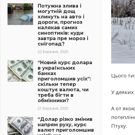
Потужна злива і
могутній дощ
хлинуть на авто і
дороги, прогноз
налякав самих
синоптиків: куди
завтра пре мороз і
снігопад?
22 Березня, 2025
“Новий курс долара
в українських
банках
Цього ти
приголомшив усіх”:
скільки тепер
коштує валюта, чи
У деяких
треба бігти в
обмінники?
А от яко
21 Березня, 2025
потеплін
“Долар різко змінив
напрям руху, курс
Птуху.
валют приголомшив