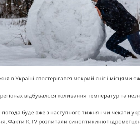
жня в Україні спостерігався мокрий сніг і місцями о
 регіонах відбувалося коливання температур та незн
ю погода буде вже з наступного тижня і чи чекати ук
ня, Факти ICTV розпитали синоптикиню Гідрометце