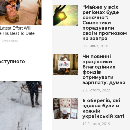
“Майже у всіх
регіонах буде
сонячно”:
Синоптики
порадували
своїм прогнозом
на завтра
08 Липня, 2018
Чи повинні
наступного
працівники
благодійних
фондів
отримувати
зарплату: думка
20 Лютого, 2022
6 оберегів, які
здавна були в
кожній
українській хаті
12 Лютого, 2019