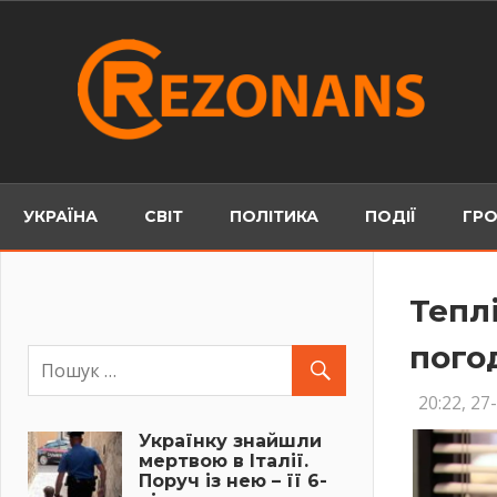
Skip
to
content
УКРАЇНА
СВІТ
ПОЛІТИКА
ПОДІЇ
ГРО
Тепл
пого
20:22, 27
Українку знайшли
мертвою в Італії.
Поруч із нею – її 6-