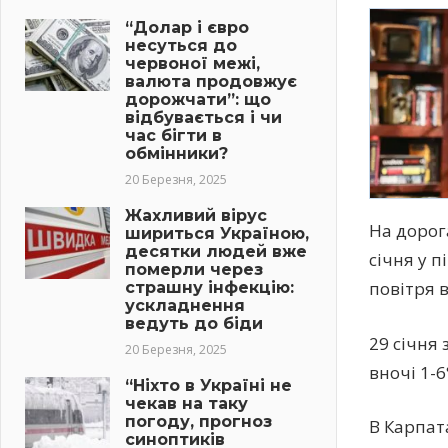
“Долар і євро
несуться до
червоної межі,
валюта продовжує
дорожчати”: що
відбувається і чи
час бігти в
обмінники?
20 Березня, 2025
Жахливий вірус
На дорога
шириться Україною,
десятки людей вже
січня у п
померли через
повітря в
страшну інфекцію:
ускладнення
ведуть до біди
29 січня 
20 Березня, 2025
вночі 1-6
“Ніхто в Україні не
чекав на таку
погоду, прогноз
В Карпата
синоптиків