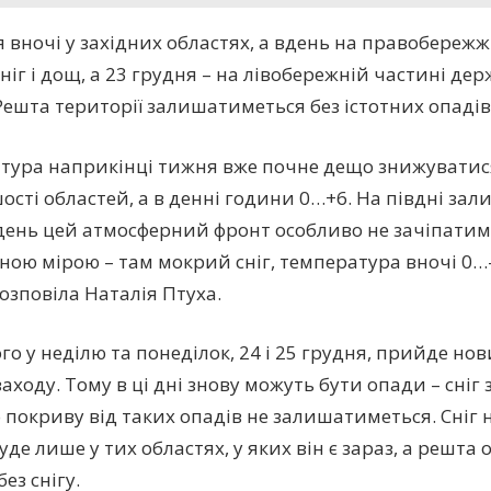
я вночі у західних областях, а вдень на правобережж
іг і дощ, а 23 грудня – на лівобережній частині дер
Решта території залишатиметься без істотних опадів
тура наприкінці тижня вже почне дещо знижуватися:
ьшості областей, а в денні години 0…+6. На півдні з
вдень цей атмосферний фронт особливо не зачіпатиме
ною мірою – там мокрий сніг, температура вночі 0…-
розповіла Наталія Птуха.
ого у неділю та понеділок, 24 і 25 грудня, прийде н
заходу. Тому в ці дні знову можуть бути опади – сніг
 покриву від таких опадів не залишатиметься. Сніг н
уде лише у тих областях, у яких він є зараз, а решта
без снігу.