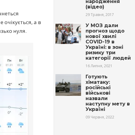
народження
(відео)
чнеться
29 Травня, 2017
 очікується, а в
У МОЗ дали
зько нуля.
прогноз щодо
нової хвилі
COVID-19 в
Україні: в зоні
ризику три
категорії людей
16 Липня, 2021
Готують
хіматаку:
російські
військові
назвали
наступну мету в
Україні
09 Червня, 2022