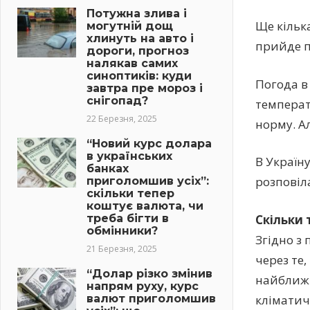
Потужна злива і
Ще кільк
могутній дощ
хлинуть на авто і
прийде п
дороги, прогноз
налякав самих
синоптиків: куди
Погода в
завтра пре мороз і
снігопад?
температ
22 Березня, 2025
норму. А
“Новий курс долара
в українських
В Україн
банках
розповіл
приголомшив усіх”:
скільки тепер
коштує валюта, чи
треба бігти в
Скільки
обмінники?
Згідно з
21 Березня, 2025
через те,
“Долар різко змінив
найближч
напрям руху, курс
валют приголомшив
кліматич