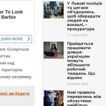
У Львові поліція
та цигани
об’єднались,
щоб обкрадати
людей на
вокзалі, –
прокуратура
11 Січня, 2019
Прийдеться
працювати
ися. Очікується
довше:
оптик
українцям
можуть
ром над
збільшити
робочий
ь територію
тиждень. Що
ідному напрямку.
відомо
24 Липня, 2023
Нові правила
жної, ви будете
перевезень між
областями:
найбільш