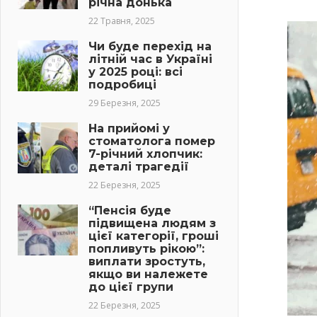
річна донька
22 Травня, 2025
Чи буде перехід на
літній час в Україні
у 2025 році: всі
подробиці
29 Березня, 2025
На прийомі у
стоматолога помер
7-річний хлопчик:
деталі трагедії
22 Березня, 2025
“Пенсія буде
підвищена людям з
цієї категорії, гроші
попливуть рікою”:
виплати зростуть,
якщо ви належете
до цієї групи
22 Березня, 2025