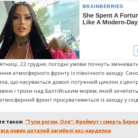
п’ятниці, 22 грудня, погодні умови почнуть змінюват
ння атмосферного фронту із північного заходу. Син
ла, що насувається доволі потужний циклон з цент
вією і трохи над Балтійським морем, який зачепит
 атмосферний фронт просуватиметься із заходу у сх
те також
“Тули рогом, Оля”: Фреймут і смерть Бере
 від нових деталей загибелі екс-нардепки