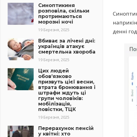
Синоптикиня
розповіла, скільки
Синоптик
протримаються
морозні ночі
наприкін
19 Березня, 2025
денні го
Вбиває за лічені дні:
українців атакує
смертельна хвороба
19 Березня, 2025
Цих людей
обов’язково
призвуть цієї весни,
втрата бронювання і
штрафи ждуть ці
групи чоловіків:
мобілізація,
повістки, ТЦК
19 Березня, 2025
Перерахунок пенсій
у квітні: хто