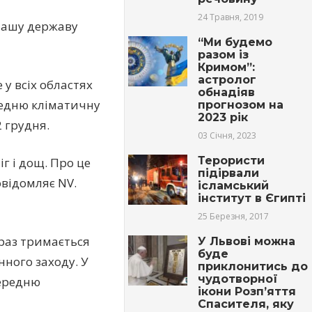
24 Травня, 2019
 нашу державу
“Ми будемо
разом із
Кримом”:
астролог
 у всіх областях
обнадіяв
редню кліматичну
прогнозом на
2023 рік
2 грудня.
03 Січня, 2023
Терористи
г і дощ. Про це
підірвали
відомляє NV.
ісламський
інститут в Єгипті
25 Березня, 2017
араз тримається
У Львові можна
буде
нного заходу. У
приклонитись до
чудотворної
середню
ікони Розп’яття
Спасителя, яку