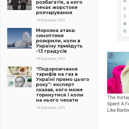
розбагатіє, а кого
чекає жорстоке
розчарування
19 Березня, 2025
Морозна атака:
синоптики
розкрили, коли в
Україну прийдуть
-13 градусів
19 Березня, 2025
“Подорожчання
тарифів на газ в
Україні прямо цього
року”: експерт
сказав, кого може
торкнутися і коли
на нього чекати
18 Березня, 2025