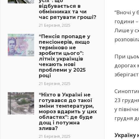
усіх”: що
відбувається в
обмінниках та чи
“Вночі у
час рятувати гроші?
години – 
21 Березня, 2025
Лише у сх
“Пенсія пропаде у
розповіл
пенсіонерів, якщо
терміново не
зробити цього”:
При цьом
літніх українців
чекають нові
дорогах 
проблеми у 2025
зберігаєт
році
21 Березня, 2025
Синоптик
“Ніхто в Україні не
23 грудн
готувався до такої
зміни температури,
у північ
мороз вдарить у цих
областях”: де буде
грудня д
дощ і потужна
злива?
Україну 
21 Березня, 2025