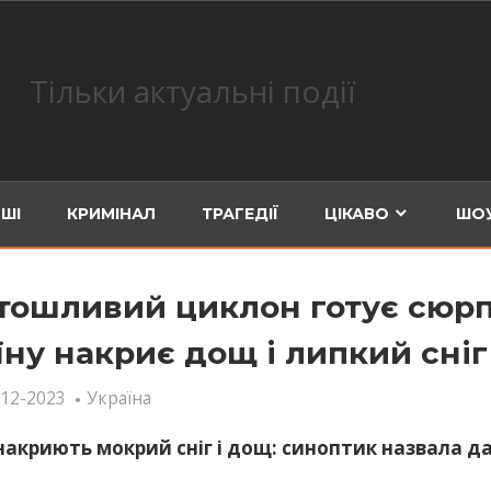
Тільки актуальні події
ШІ
КРИМІНАЛ
ТРАГЕДІЇ
ЦІКАВО
ШОУ
тошливий циклон готує сюрп
їну накриє дощ і липкий сніг
-12-2023
Україна
накриють мокрий сніг і дощ: синоптик назвала д