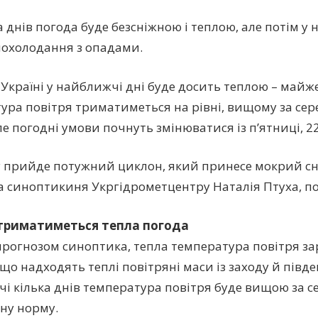
а днів погода буде безсніжною і теплою, але потім у
охолодання з опадами.
 Україні у найближчі дні буде досить теплою – майже
ура повітря триматиметься на рівні, вищому за се
ле погодні умови почнуть змінюватися із п’ятниці, 2
у прийде потужний циклон, який принесе мокрий сні
а синоптикиня Укргідрометцентру Наталія Птуха, по
 триматиметься тепла погода
 прогнозом синоптика, тепла температура повітря з
 що надходять теплі повітряні маси із заходу й півде
і кілька днів температура повітря буде вищою за 
ну норму.