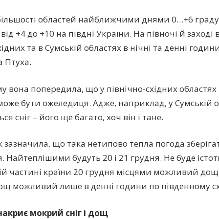
 більшості областей найближчими днями 0…+6 градусі
від +4 до +10 на півдні України. На півночі й заході
ідних та в Сумській областях в нічні та денні години в
а Птуха.
у вона попередила, що у північно-східних областях 
може бути ожеледиця. Адже, наприклад, у Сумській о
ься сніг – його ще багато, хоч він і тане.
 зазначила, що така нетипово тепла погода зберіга
я. Найтеплішими будуть 20 і 21 грудня. Не буде істо
ній частині країни 20 грудня місцями можливий дощ
ощ можливий лише в денні години по південному сх
накриє мокрий сніг і дощ