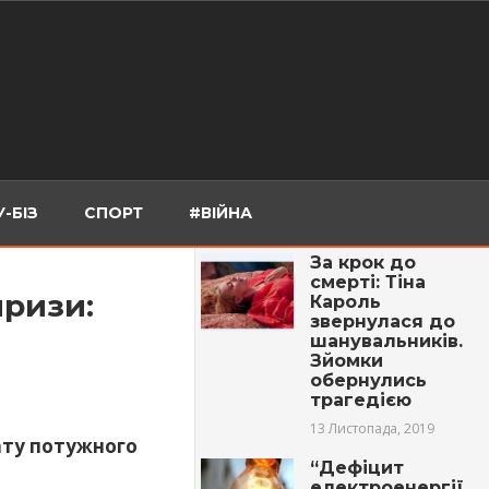
-БІЗ
СПОРТ
#ВІЙНА
За крок до
смерті: Тіна
ризи:
Кароль
звернулася до
шанувальників.
Зйомки
обернулись
трагедією
13 Листопада, 2019
ату потужного
“Дефіцит
електроенергії