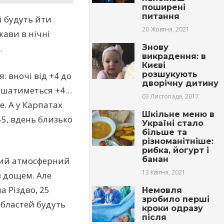
поширені
питання
і будуть йти
20 Жовтня, 2021
жави в нічні
Знову
.
викрадення: в
Києві
розшукують
 вночі від +4 до
дворічну дитину
алишатиметься +4…
03 Листопада, 2017
. А у Карпатах
Шкільне меню в
5, вдень близько
Україні стало
більше та
різноманітніше:
рибка, йогурт і
банан
овий атмосферний
13 Квітня, 2021
 з дощем. Але
а Різдво, 25
Немовля
зробило перші
 областей будуть
кроки одразу
після