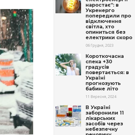
наростає”: в
Укренерго
попередили про
відключення
світла, хто
опиниться без
електрики скоро
06 Грудня, 2023
Короткочасна
спека +30
градусів
повертається: в
Україні
прогнозують
бабине літо
11 Вересня, 2024
В Україні
заборонили 11
лікарських
засобів через
небезпечну
речовину