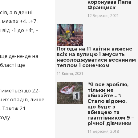
коронував Папа
Франциск
в, а в денні
12 Березня, 2021
 в межах +4…+7.
ід -1 до +4”, –
Погода на 11 квітня вижене
всіх на вулицю і змусить
ще де-не-де на
насолоджуватися весняним
бласті ще
теплом і сонечком
11 Квітня, 2021
“Я все зроблю,
тиметься до 22-
тільки не
вбивайте…”:
тних опадів, лише
Стало відомо,
що буде з
. Також 21
вбивцею та
оду.
гвалтівником 9 –
річної дівчинки
11 Березня, 2018