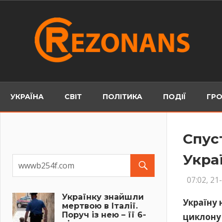
Skip
to
content
УКРАЇНА
СВІТ
ПОЛІТИКА
ПОДІЇ
ГРО
Спус
Укра
07:02, 21
Українку знайшли
Україну 
мертвою в Італії.
Поруч із нею – її 6-
циклону