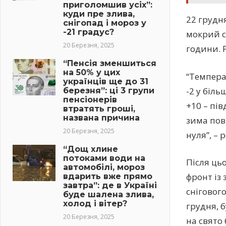
приголомшив усіх”:
куди пре злива,
22 грудн
снігопад і мороз у
-21 градус?
мокрий сн
20 Березня, 2025
години. 
“Пенсія зменшиться
на 50% у цих
“Темпера
українців ще до 31
-2 у біл
березня”: ці 3 групи
пенсіонерів
+10 – пі
втратять гроші,
названа причина
зима пов
20 Березня, 2025
нуля”, – 
“Дощ хлине
потоками води на
Після ць
автомобілі, мороз
фронт із 
вдарить вже прямо
завтра”: де в Україні
снігового
буде шалена злива,
холод і вітер?
грудня, б
20 Березня, 2025
на свято 