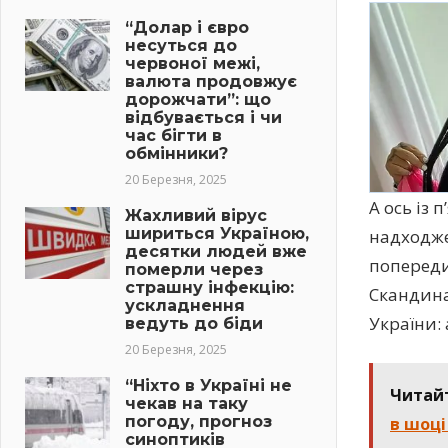
“Долар і євро
несуться до
червоної межі,
валюта продовжує
дорожчати”: що
відбувається і чи
час бігти в
обмінники?
20 Березня, 2025
А ось із 
Жахливий вірус
шириться Україною,
надходже
десятки людей вже
попереди
померли через
страшну інфекцію:
Скандина
ускладнення
України:
ведуть до біди
20 Березня, 2025
“Ніхто в Україні не
Читай
чекав на таку
погоду, прогноз
в шоці
синоптиків