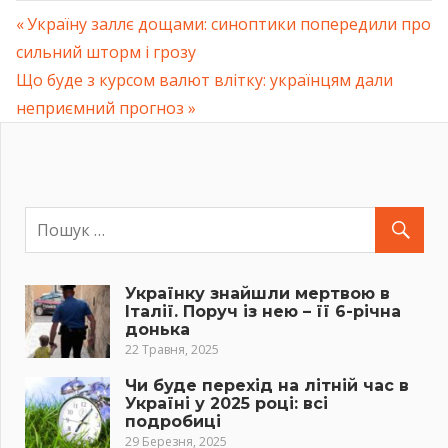
Previous
Україну заллє дощами: синоптики попередили про
Навігація
сильний шторм і грозу
Post:
Next
Що буде з курсом валют влітку: українцям дали
записів
Post:
неприємний прогноз
Українку знайшли мертвою в
Італії. Поруч із нею – її 6-річна
донька
22 Травня, 2025
Чи буде перехід на літній час в
Україні у 2025 році: всі
подробиці
29 Березня, 2025