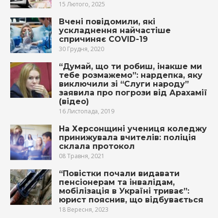
15 Лютого, 2025
Вчені повідомили, які
ускладнення найчастіше
спричиняє COVID-19
30 Грудня, 2020
“Думай, що ти робиш, інакше ми
тебе розмажемо”: нардепка, яку
виключили зі “Слуги народу”
заявила про погрози від Арахамії
(відео)
16 Листопада, 2019
На Херсонщині учениця коледжу
принижувала вчителів: поліція
склала протокол
08 Травня, 2021
“Повістки почали видавати
пенсіонерам та інвалідам,
мобілізація в Україні триває”:
юрист пояснив, що відбувається
18 Вересня, 2023