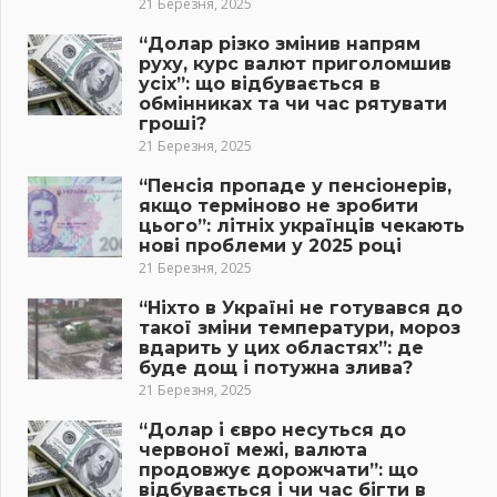
21 Березня, 2025
“Долар різко змінив напрям
руху, курс валют приголомшив
усіх”: що відбувається в
обмінниках та чи час рятувати
гроші?
21 Березня, 2025
“Пенсія пропаде у пенсіонерів,
якщо терміново не зробити
цього”: літніх українців чекають
нові проблеми у 2025 році
21 Березня, 2025
“Ніхто в Україні не готувався до
такої зміни температури, мороз
вдарить у цих областях”: де
буде дощ і потужна злива?
21 Березня, 2025
“Долар і євро несуться до
червоної межі, валюта
продовжує дорожчати”: що
відбувається і чи час бігти в