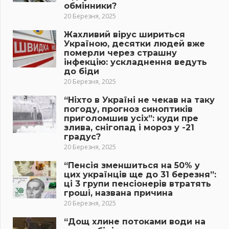
обмінники?
20 Березня, 2025
Жахливий вірус шириться
Україною, десятки людей вже
померли через страшну
інфекцію: ускладнення ведуть
до біди
20 Березня, 2025
“Ніхто в Україні не чекав на таку
погоду, прогноз синоптиків
приголомшив усіх”: куди пре
злива, снігопад і мороз у -21
градус?
20 Березня, 2025
“Пенсія зменшиться на 50% у
цих українців ще до 31 березня”:
ці 3 групи пенсіонерів втратять
гроші, названа причина
20 Березня, 2025
“Дощ хлине потоками води на