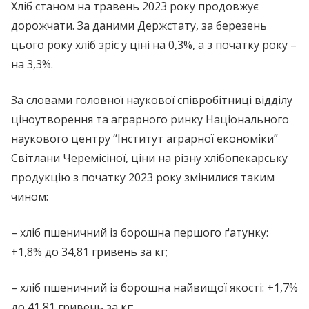
Хліб станом на травень 2023 року продовжує
дорожчати. За даними Держстату, за березень
цього року хліб зріс у ціні на 0,3%, а з початку року –
на 3,3%.
За словами головної наукової співробітниці відділу
ціноутворення та аграрного ринку Національного
наукового центру “Інститут аграрної економіки”
Світлани Черемісіної, ціни на різну хлібопекарську
продукцію з початку 2023 року змінилися таким
чином:
– хліб пшеничний із борошна першого ґатунку:
+1,8% до 34,81 гривень за кг;
– хліб пшеничний із борошна найвищої якості: +1,7%
до 41,81 гривень за кг;