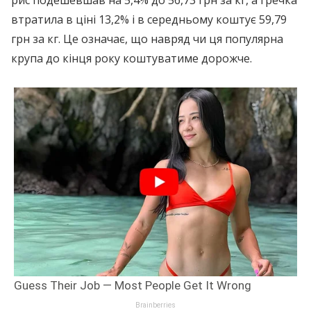
рис подешевшав на 5,4% до 56,73 грн за кг, а гречка
втратила в ціні 13,2% і в середньому коштує 59,79
грн за кг. Це означає, що навряд чи ця популярна
крупа до кінця року коштуватиме дорожче.