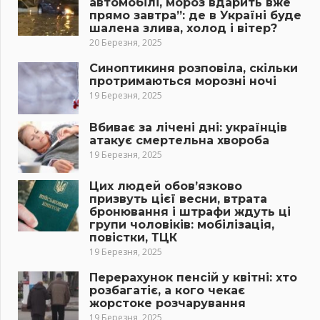
автомобілі, мороз вдарить вже
прямо завтра”: де в Україні буде
шалена злива, холод і вітер?
20 Березня, 2025
Синоптикиня розповіла, скільки
протримаються морозні ночі
19 Березня, 2025
Вбиває за лічені дні: українців
атакує смертельна хвороба
19 Березня, 2025
Цих людей обов’язково
призвуть цієї весни, втрата
бронювання і штрафи ждуть ці
групи чоловіків: мобілізація,
повістки, ТЦК
19 Березня, 2025
Перерахунок пенсій у квітні: хто
розбагатіє, а кого чекає
жорстоке розчарування
19 Березня, 2025