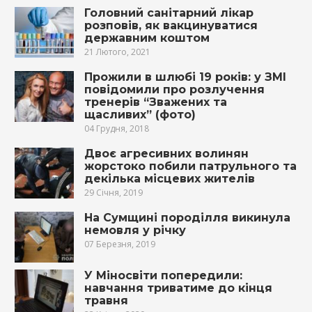
Головний санітарний лікар
розповів, як вакцинуватися
державним коштом
21 Лютого, 2021
Прожили в шлюбі 19 років: у ЗМІ
повідомили про розлучення
тренерів “Зважених та
щасливих” (фото)
04 Грудня, 2018
Двоє агресивних волинян
жорстоко побили патрульного та
декілька місцевих жителів
29 Січня, 2019
На Сумщині породілля викинула
немовля у річку
07 Березня, 2019
У Міносвіти попередили:
навчання триватиме до кінця
травня