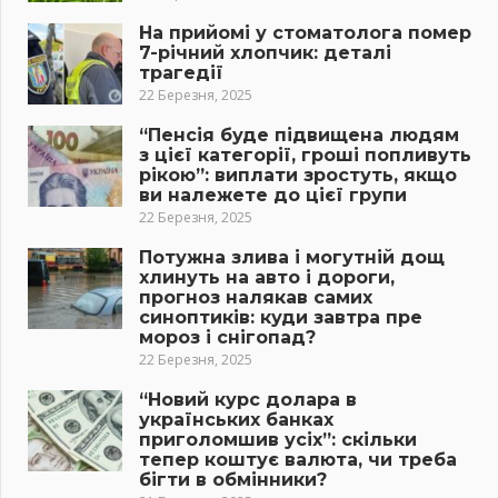
На прийомі у стоматолога помер
7-річний хлопчик: деталі
трагедії
22 Березня, 2025
“Пенсія буде підвищена людям
з цієї категорії, гроші попливуть
рікою”: виплати зростуть, якщо
ви належете до цієї групи
22 Березня, 2025
Потужна злива і могутній дощ
хлинуть на авто і дороги,
прогноз налякав самих
синоптиків: куди завтра пре
мороз і снігопад?
22 Березня, 2025
“Новий курс долара в
українських банках
приголомшив усіх”: скільки
тепер коштує валюта, чи треба
бігти в обмінники?