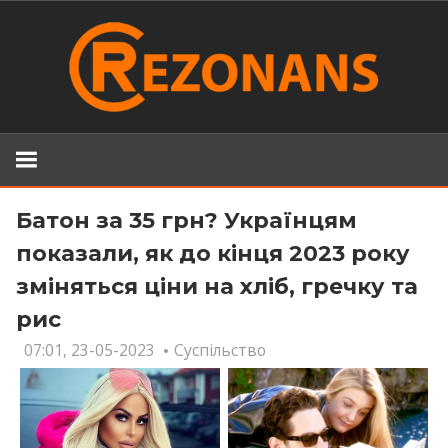
Skip
to
content
Батон за 35 грн? Українцям
показали, як до кінця 2023 року
зміняться ціни на хліб, гречку та
рис
07:01, 23-05-2023
Суспільство