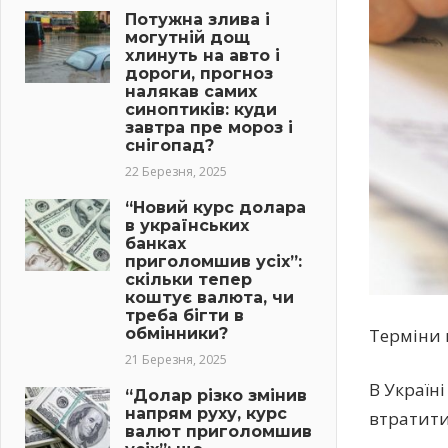
Потужна злива і
могутній дощ
хлинуть на авто і
дороги, прогноз
налякав самих
синоптиків: куди
завтра пре мороз і
снігопад?
22 Березня, 2025
“Новий курс долара
в українських
банках
приголомшив усіх”:
скільки тепер
коштує валюта, чи
треба бігти в
Терміни 
обмінники?
21 Березня, 2025
В Україн
“Долар різко змінив
напрям руху, курс
втратити
валют приголомшив