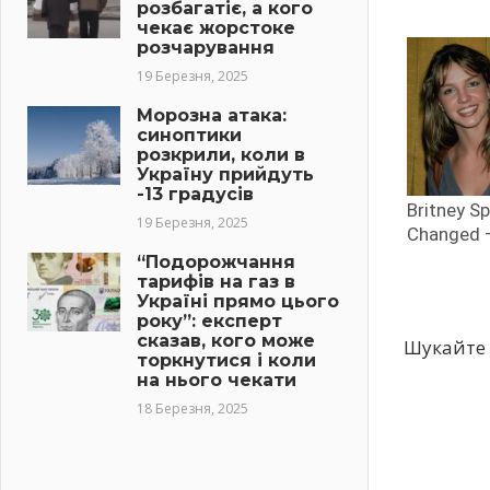
розбагатіє, а кого
чекає жорстоке
розчарування
19 Березня, 2025
Морозна атака:
синоптики
розкрили, коли в
Україну прийдуть
-13 градусів
19 Березня, 2025
“Подорожчання
тарифів на газ в
Україні прямо цього
року”: експерт
сказав, кого може
Шукайте 
торкнутися і коли
на нього чекати
18 Березня, 2025