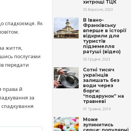
хитрощі ТЦК
25 Вересня, 2023
В Івано-
до спадкоємця. Як
Франківську
вперше в історії
повітом.
відкрили для
туристів
підземелля
за життя,
ратуші (відео)
авшись послугами
05 Грудня, 2023
тів передати
Сотні тисяч
українців
залишать без
води через
и права й
борги:
“подарунок” на
спадкування за
травневі
во спадкування
01 Травня, 2019
Може
зупинитись
серце: популярні