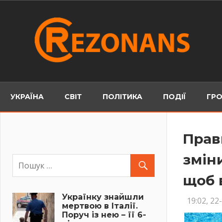
Skip
to
content
УКРАЇНА
СВІТ
ПОЛІТИКА
ПОДІЇ
ГРО
Прав
змін
щоб 
Українку знайшли
19:02, 22
мертвою в Італії.
Поруч із нею – її 6-