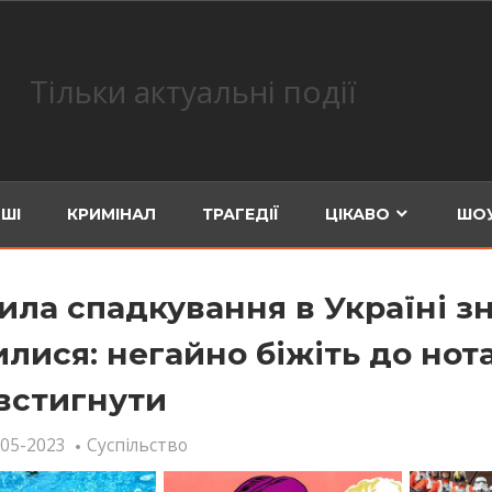
Тільки актуальні події
ШІ
КРИМІНАЛ
ТРАГЕДІЇ
ЦІКАВО
ШОУ
ила спадкування в Україні з
илися: негайно біжіть до нота
встигнути
-05-2023
Суспільство