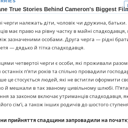
ї черги належать діти, чоловік чи дружина, батьки. 
ців має право на рівну частку в майні спадкодавця, 
між зазначеними особами. Друга черга — рідні брати
ретя — дядько й тітка спадкодавця.
цями четвертої черги є особи, які проживали разом
 останніх пʼяти років та спільно провадили господа
ше це стосується людей, які не встигли оформити сво
 й мешкали в так званому цивільному шлюбі. П’ята
ння за законом включає утриманців спадкодавця, як
його сім’ї, а також інших родичів до шостого ступен
міни прийняття спадщини запровадили на початк