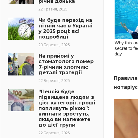
річна донька
22 Травня, 2025
Чи буде перехід на
літній час в Україні
у 2025 році: всі
подробиці
29 Березня, 2025
На прийомі у
стоматолога помер
7-річний хлопчик:
деталі трагедії
Правила 
22 Березня, 2025
нотаріус
“Пенсія буде
підвищена людям з
цієї категорії, гроші
попливуть рікою”:
виплати зростуть,
якщо ви належете
до цієї групи
22 Березня, 2025