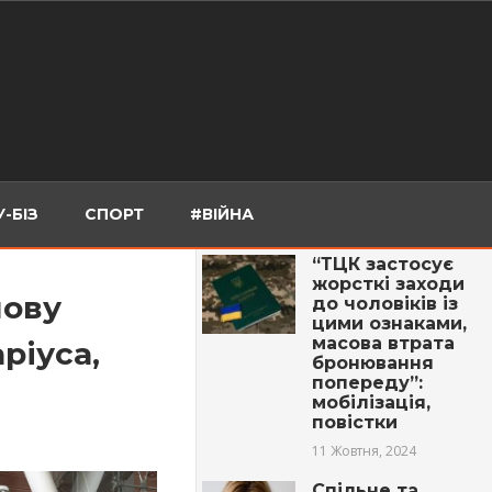
-БІЗ
СПОРТ
#ВІЙНА
“ТЦК застосує
жорсткі заходи
нову
до чоловіків із
цими ознаками,
масова втрата
ріуса,
бронювання
попереду”:
мобілізація,
повістки
11 Жовтня, 2024
Спільне та