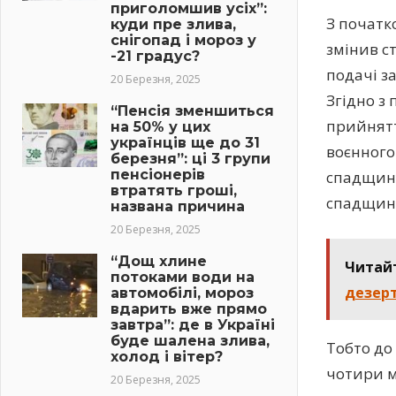
приголомшив усіх”:
З початк
куди пре злива,
снігопад і мороз у
змінив с
-21 градус?
подачі за
20 Березня, 2025
Згідно з 
“Пенсія зменшиться
прийнятт
на 50% у цих
українців ще до 31
воєнного 
березня”: ці 3 групи
пенсіонерів
спадщину
втратять гроші,
спадщини
названа причина
20 Березня, 2025
“Дощ хлине
Читай
потоками води на
дезер
автомобілі, мороз
вдарить вже прямо
завтра”: де в Україні
буде шалена злива,
Тобто до
холод і вітер?
чотири мі
20 Березня, 2025