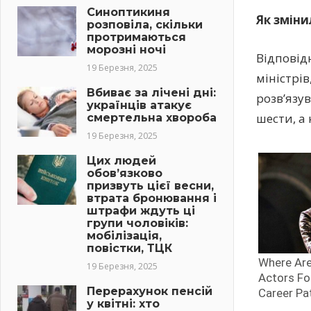
Синоптикиня
Як зміни
розповіла, скільки
протримаються
морозні ночі
Відповід
19 Березня, 2025
міністрі
Вбиває за лічені дні:
розв’язу
українців атакує
шести, а 
смертельна хвороба
19 Березня, 2025
Цих людей
обов’язково
призвуть цієї весни,
втрата бронювання і
штрафи ждуть ці
групи чоловіків:
мобілізація,
повістки, ТЦК
19 Березня, 2025
Перерахунок пенсій
у квітні: хто