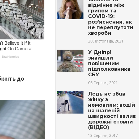
відмінне між
грипом та
COVID-19:
роз’яснення, як
не переплутати
хвороби
20 Листопада, 2021
У Дніпрі
знайшли
повішеним
підполковника
СБУ
біжіть до
06 Серпня, 2021
Ледь не збuв
жінку з
немовлям: водій
на шаленій
швидкості валив
дорожні стовпи
(ВІДЕО)
13 Серпня, 2017