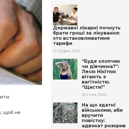
Державні лікарні почнуть
брати гроші за лікування:
хто встановлюватиме
тарифи
31 Грудня, 2024
“Буде хлопчик
чи дівчинка?”:
Лесю Нікітюк
вітають з
вагітністю.
“Щастя!”
30 Січня, 2020
ити.
На що здатні
військкоми, аби
, щоб не
вручити
повістку:
адвокат розкрив