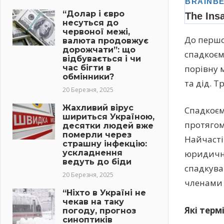
“Долар і євро
несуться до
червоної межі,
До першо
валюта продовжує
дорожчати”: що
спадкоєм
відбувається і чи
порівну 
час бігти в
обмінники?
та дід. Т
20 Березня, 2025
Жахливий вірус
Спадкоєм
шириться Україною,
протягом
десятки людей вже
померли через
Найчасті
страшну інфекцію:
ускладнення
юридично
ведуть до біди
спадкува
20 Березня, 2025
членами 
“Ніхто в Україні не
чекав на таку
Які тер
погоду, прогноз
синоптиків