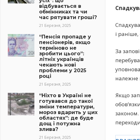
усіх”: що
відбувається в
Спадкува
обмінниках та чи
час рятувати гроші?
Спадкува
21 Березня, 2025
і раніше
“Пенсія пропаде у
пенсіонерів, якщо
терміново не
За запов
зробити цього”:
літніх українців
перебува
чекають нові
уповноваж
проблеми у 2025
році
належне 
21 Березня, 2025
Якщо зап
“Ніхто в Україні не
готувався до такої
обовʼязк
зміни температури,
мороз вдарить у цих
законом.
областях”: де буде
переходи
дощ і потужна
злива?
21 Березня, 2025