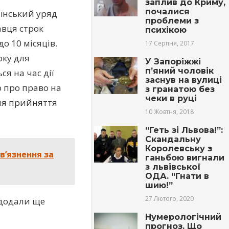
заплив до Криму,
почалися
аїнський уряд
проблеми з
авця строк
пcихікою
о 10 місяців.
17 Серпня, 2017
оку для
У Запоріжжі
п’яний чоловік
я на час дії
заснув на вулиці
о про право на
з гранатою без
чеки в руці
ля прийняття
10 Жовтня, 2018
“Геть зі Львова!”:
Скандальну
Королевську з
в’язнення за
ганьбою вигнали
з львівської
ОДА. “Гнати в
шию!”
27 Лютого, 2020
 додали ще
Нумерологічний
прогноз. Що