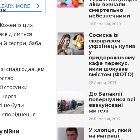
ліки визнали
смертельно
небезпечними
Кожен із цих
18 Березня, 2019
все ділиться
Сосиска із
сюрпризом:
 й сестри, баба
українець купив
у
придорожньому
кафе перекус,
 зі спадкодавцем
який шокував
вмістом (ФОТО)
рство.
28 Липня, 2021
ї стосунки
До Балаклії
 черга
повернулися всі
і не були
евакуйовані
жителі
я споріднення.
28 Березня, 2017
У хлопця, який
у війни
на матраці