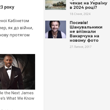
чекає на Україну
3 року
в 2024 році?
18 Січня, 2024
еної Кабінетом
Посивів!
ер, як до війни,
Шанувальники
не впізнали
знову протягом
Вакарчука на
новому фото
27 Липня, 2017