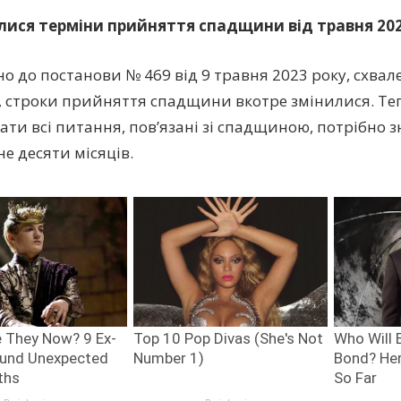
лися терміни прийняття спадщини від травня 202
но до постанови № 469 від 9 травня 2023 року, схвал
в, строки прийняття спадщини вкотре змінилися. Теп
вати всі питання, пов’язані зі спадщиною, потрібно 
не десяти місяців.