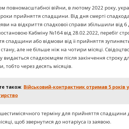
ом повномасштабної війни, в лютому 2022 року, укр
троки прийняття спадщини. Від дня смерті спадкод
яви на відкриття спадкової справи збільшили від 6 д
постановою Кабміну №164 від 28.02.2022, перебіг стр
я спадщини або відмови від її прийняття зупиняєтьс
стану, але не більше ніж на чотири місяці. Свідоцтв
 видається спадкоємцям після закінчення строку д
, тобто через десять місяців.
те також
Військовий-контрактник отримав 5 років у
тирство
 шестимісячного терміну для прийняття спадщини
сяці, щоб звернутися до нотаріуса із заявою.