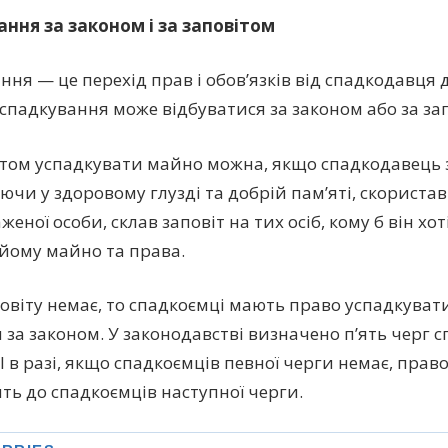
ння за законом і за заповітом
ння — це перехід прав і обовʼязків від спадкодавця 
, спадкування може відбуватися за законом або за за
ітом успадкувати майно можна, якщо спадкодавець 
ючи у здоровому глузді та добрій памʼяті, скорист
еної особи, склав заповіт на тих осіб, кому б він хо
йому майно та права.
овіту немає, то спадкоємці мають право успадкуват
и за законом. У законодавстві визначено пʼять черг 
 І в разі, якщо спадкоємців певної черги немає, пра
ть до спадкоємців наступної черги.