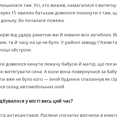
лишилася там. Усі, хто вижив, намагалися її витягну
Через 15 хвилин батькам довелося покинути її там, 
доньку, бо почалася пожежа.
вирві від удару ракетою ми й ховали всіх загиблих.
им, та й часу на це не було. У районі заводу (“Азовст
кіші обстріли.
езі довелося кинути лежачу бабусю й матір, що пога
ло витягувати сина. А коли вона повернулася за баб
ти вже не було кого — їхній будинок спалахнув як сі
ся склад автомобільних олій.
ідбувалося у місті весь цей час?
ита антисанітарія. Росіяни спочатку влучили в елект