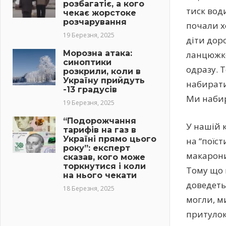
розбагатіє, а кого
тиск вод
чекає жорстоке
розчарування
почали х
19 Березня, 2025
діти доро
Морозна атака:
ланцюжко
синоптики
одразу. 
розкрили, коли в
Україну прийдуть
набирати 
-13 градусів
Ми набир
19 Березня, 2025
“Подорожчання
У нашій к
тарифів на газ в
Україні прямо цього
на “поїст
року”: експерт
макарони
сказав, кого може
торкнутися і коли
Тому що 
на нього чекати
доведеть
18 Березня, 2025
могли, м
притулок