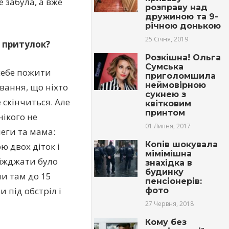
е забула, а вже
розправу над
дружиною та 9-
річною донькою
25 Січня, 2019
у притулок?
Розкішна! Ольга
Сумська
 себе пожити
приголомшила
неймовірною
ування, що ніхто
сукнею з
 скінчиться. Але
квітковим
принтом
нікого не
01 Липня, 2017
леги та мама:
Копів шокувала
ю двох діток і
мімімішна
иїжджати було
знахідка в
будинку
и там до 15
пенсіонерів:
 під обстріл і
фото
27 Червня, 2018
Кому без