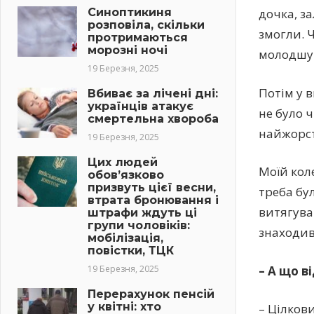
Синоптикиня
дочка, за
розповіла, скільки
змогли. 
протримаються
морозні ночі
молодшу 
19 Березня, 2025
Потім у 
Вбиває за лічені дні:
українців атакує
не було ч
смертельна хвороба
найжорст
19 Березня, 2025
Цих людей
Моїй кол
обов’язково
призвуть цієї весни,
треба бу
втрата бронювання і
витягува
штрафи ждуть ці
групи чоловіків:
знаходив
мобілізація,
повістки, ТЦК
– А що в
19 Березня, 2025
Перерахунок пенсій
у квітні: хто
– Цілков