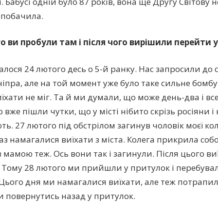
. Бабусі одній було 87 років, вона ще Другу Світову н
 побачила.
го ви пробули там і після чого вирішили перейти 
чалося 24 лютого десь о 5-й ранку. Нас запросили до
Дніпра, але на той момент уже було таке сильне бомб
їхати не міг. Та й ми думали, що може день-два і все
 вже пішли чутки, що у місті нібито скрізь росіяни і 
ть. 27 лютого під обстрілом загинув чоловік моєї ко
аз намагалися виїхати з міста. Колега прикрила собо
з мамою теж. Ось вони так і загинули. Після цього в
 Тому 28 лютого ми прийшли у притулок і перебувал
 Цього дня ми намагалися виїхати, але теж потрапили
 повернутись назад у притулок.