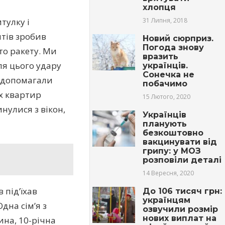
хлопця
тулку і
31 Липня, 2018
нтів зробив
Новий сюрприз.
Погода знову
то ракету. Ми
вразить
сля цього удару
українців.
Сонечка не
з допомагали
побачимо
іх квартир
15 Лютого, 2020
нулися з вікон,
Українців
планують
безкоштовно
вакцинувати від
грипу: у МОЗ
розповіли деталі
14 Вересня, 2020
 під’їхав
До 106 тисяч грн:
українцям
Одна сім’я з
озвучили розмір
нових виплат на
на, 10-річна