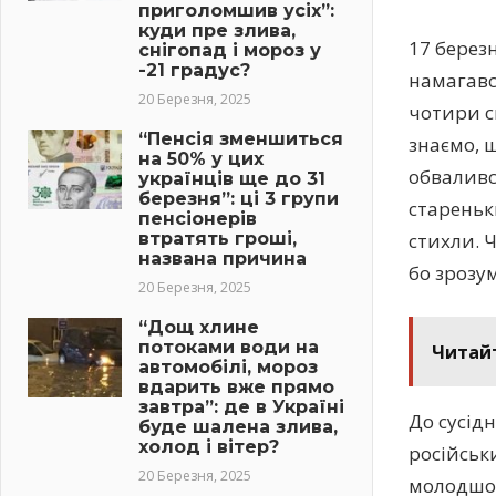
приголомшив усіх”:
куди пре злива,
17 берез
снігопад і мороз у
-21 градус?
намагався
20 Березня, 2025
чотири с
“Пенсія зменшиться
знаємо, щ
на 50% у цих
обвалився
українців ще до 31
березня”: ці 3 групи
стареньки
пенсіонерів
стихли. Ч
втратять гроші,
названа причина
бо зрозум
20 Березня, 2025
“Дощ хлине
потоками води на
Читай
автомобілі, мороз
вдарить вже прямо
завтра”: де в Україні
До сусідн
буде шалена злива,
холод і вітер?
російськи
20 Березня, 2025
молодшою