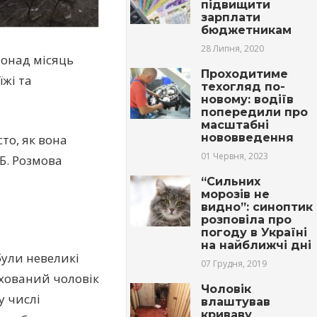
підвищити
зарплати
бюджетникам
28 Липня, 2020
понад місяць
Проходитиме
їжі та
техогляд по-
новому: водіїв
попередили про
масштабні
нововведення
то, як вона
01 Червня, 2023
Б. Розмова
“Сильних
морозів не
видно”: синоптик
розповіла про
погоду в Україні
на найближчі дні
були невеликі
07 Грудня, 2019
ахований чоловік
Чоловік
у числі
влаштував
криваву