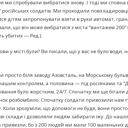
ня ми спробували вибратися знову. І тоді ми сповна
” російських солдатів. Ми проходили повз кадировці
ся дітям запропонувати взяти в руки автомат, грана
зали, що він може вибратися з міста “вантажем 200” (
ь убитих — Ред.).
мови у місті були? Ви писали, що у вас не було води, 
и просто біля заводу Азовсталь, на Морському буль
 нашим контролем, а половина — під росіянами та “Д
вання було жорстким, 24/7. Спочатку ми ще бігали 
нок розбомбило. Спочатку солдати привозили нам 
. Коли зрозуміли, що допомоги не буде, вони прост
ві склади і дозволяли людям забирати їжу. До нашо
 привезли, бо з 200 людей ми мали 100 маленьких д