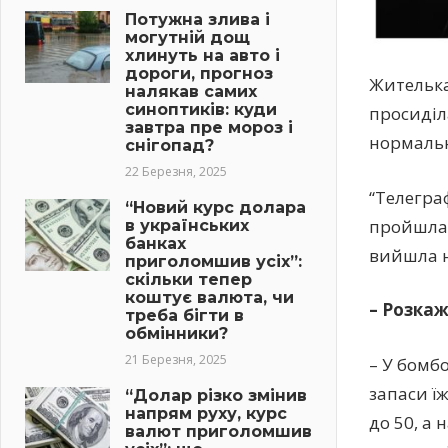
Потужна злива і
могутній дощ
хлинуть на авто і
дороги, прогноз
Жителька
налякав самих
синоптиків: куди
просиділ
завтра пре мороз і
нормальн
снігопад?
22 Березня, 2025
“Телеграф
“Новий курс долара
пройшла 
в українських
банках
вийшла н
приголомшив усіх”:
скільки тепер
коштує валюта, чи
– Розкаж
треба бігти в
обмінники?
21 Березня, 2025
– У бомб
запаси ї
“Долар різко змінив
напрям руху, курс
до 50, а 
валют приголомшив