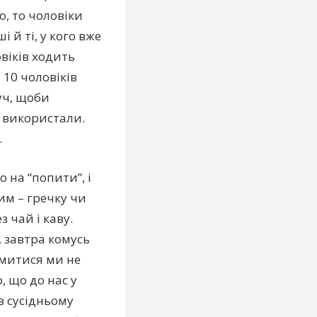
о, то чоловіки
й ті, у кого вже
овіків ходить
10 чоловіків
уч, щоби
ї використали.
.
 на “попити”, і
им – гречку чи
 чай і каву.
 завтра комусь
омитися ми не
 що до нас у
в сусідньому