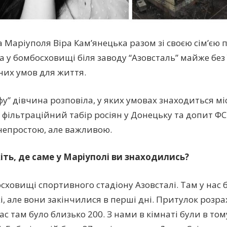
 Маріуполя Віра Кам’янецька разом зі своєю сім’єю 
а у бомбосховищі біля заводу “Азовсталь” майже без 
их умов для життя.
у” дівчина розповіла, у яких умовах знаходиться міс
фільтраційний табір росіян у Донецьку та допит ФС
епростою, але важливою.
іть, де саме у Маріуполі ви знаходились?
осховищі спортивного стадіону Азовсталі. Там у нас 
жі, але вони закінчилися в перші дні. Притулок розр
нас там було близько 200. З нами в кімнаті були в том