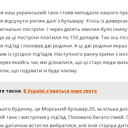
ня наш український танк стояв неподалік нашого при
 відсунути росіян далі з бульвару. Хтось із диверса
игнальні постріли. І через десять хвилин було скину
о за ці постріли платили по 150 доларів. Так ось пі
 під’їзд і поховав дві родини. А ці дві родини якра
м із сусідніх під’їздів. Наступного ранку крики з їхн
ерез якийсь час ми дізналися, що ці старі люди вики
іли, що годувати їх буде нікому.
те також
В Україні з'явиться нове свято
ього будинку, це Морський бульвар,20, за кілька днів
й танк і вистрілив у під’їзд. Поховало багато сімей. 
 дитиною встигли вибратися, але їхня старша дити