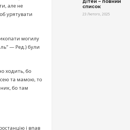
дітей – повний
ти, але не
список
щоб урятувати
23 Лютого, 2025
 Викопати могилу
аль” — Ред.) були
но ходить, бо
усею та мамою, то
рник, бо там
ростанцію і впав