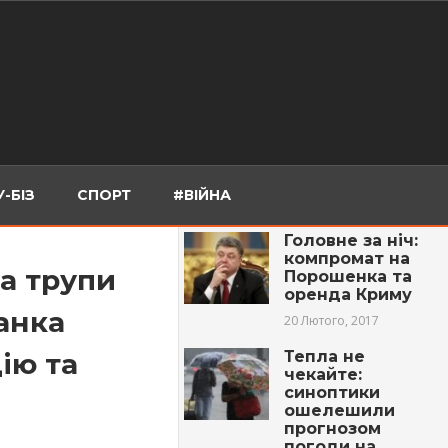
-БІЗ
СПОРТ
#ВІЙНА
Головне за ніч:
компромат на
 а трупи
Порошенка та
оренда Криму
анка
20 Лютого, 2017
ію та
Тепла не
чекайте:
синоптики
ошелешили
прогнозом
погоди на