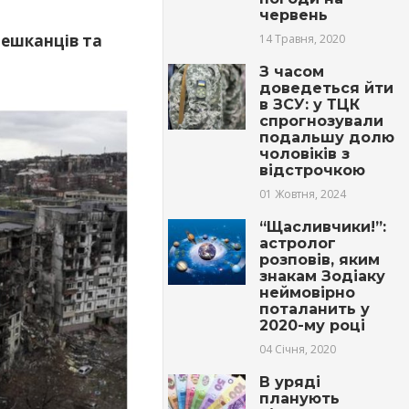
червень
мешканців та
14 Травня, 2020
З часом
доведеться йти
в ЗСУ: у ТЦК
спрогнозували
подальшу долю
чоловіків з
відстрочкою
01 Жовтня, 2024
“Щасливчики!”:
астролог
розповів, яким
знакам Зодіаку
неймовірно
поталанить у
2020-му році
04 Січня, 2020
В уряді
планують