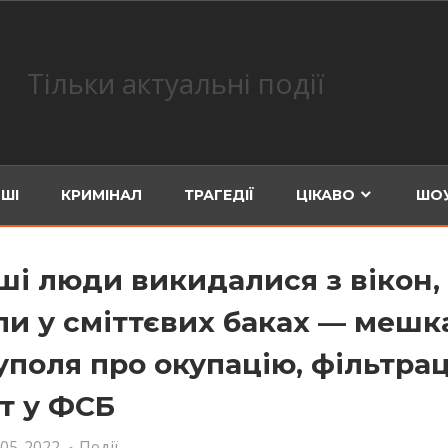
Тільки актуальні події
ШІ
КРИМІНАЛ
ТРАГЕДІЇ
ЦІКАВО
ШОУ
ші люди викидалися з вікон,
ли у сміттєвих баках — мешк
уполя про окупацію, фільтрац
т у ФСБ
-05-2022
Події