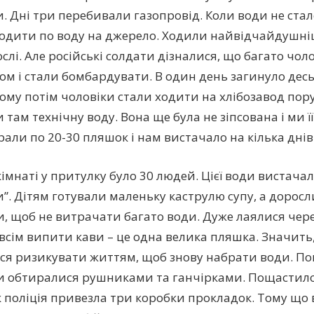
и. Дні три перебивали газопровід. Коли води не стал
одити по воду на джерело. Ходили найвідчайдушніші 
слі. Але російські солдати дізналися, що багато чол
м і стали бомбардувати. В один день загинуло десь 
Тому потім чоловіки стали ходити на хлібозавод пор
там технічну воду. Вона ще була не зіпсована і ми ї
али по 20-30 пляшок і нам вистачало на кілька днів
імнаті у притулку було 30 людей. Цієї води вистачало
и”. Дітям готували маленьку каструлю супу, а доросл
, щоб не витрачати багато води. Дуже лаялися через
всім випити кави – це одна велика пляшка. Значить,
ся ризикувати життям, щоб знову набрати води. П
и обтиралися рушниками та ганчірками. Пощастило,
 поліція привезла три коробки прокладок. Тому що 