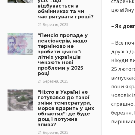
старенькі
усіх”: що
відбувається в
цю війну
обмінниках та чи
час рятувати гроші?
21 Березня, 2025
– Як дов
“Пенсія пропаде у
пенсіонерів, якщо
– Все по
терміново не
друзі з 
зробити цього”:
літніх українців
нікуди ви
чекають нові
проблеми у 2025
25 лютого
році
випускаю
21 Березня, 2025
вони якр
“Ніхто в Україні не
чоловік і
готувався до такої
зміни температури,
страшно.
мороз вдарить у цих
березня.
областях”: де буде
дощ і потужна
вирішили
злива?
21 Березня, 2025