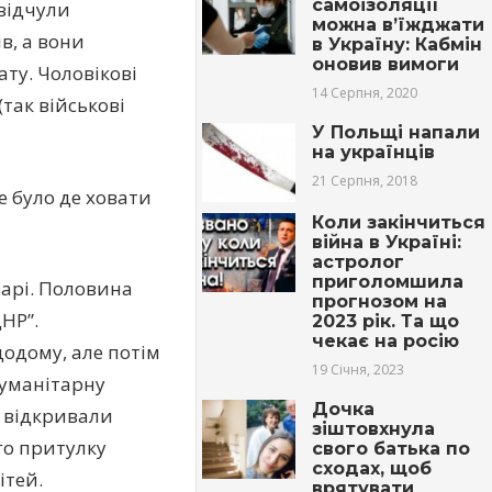
самоізоляції
 відчули
можна в’їжджати
в, а вони
в Україну: Кабмін
оновив вимоги
ту. Чоловікові
14 Серпня, 2020
так військові
У Польщі напали
на українців
21 Серпня, 2018
не було де ховати
Коли закінчиться
війна в Україні:
астролог
приголомшила
варі. Половина
прогнозом на
НР”.
2023 рік. Та що
чекає на росію
додому, але потім
19 Січня, 2023
гуманітарну
Дочка
о відкривали
зіштовхнула
го притулку
свого батька по
сходах, щоб
ітей.
врятувати