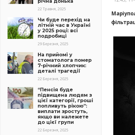
річна донька
22 Травня, 2025
Маріупол
Чи буде перехід на
фільтрац
літній час в Україні
у 2025 році: всі
подробиці
29 Березня, 2025
На прийомі у
стоматолога помер
7-річний хлопчик:
деталі трагедії
22 Березня, 2025
“Пенсія буде
підвищена людям з
цієї категорії, гроші
попливуть рікою”:
виплати зростуть,
якщо ви належете
до цієї групи
22 Березня, 2025