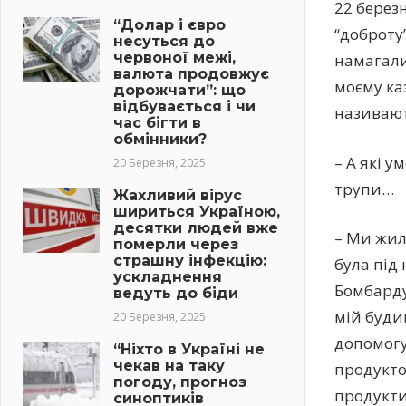
22 берез
“Долар і євро
“доброту
несуться до
червоної межі,
намагали
валюта продовжує
моєму ка
дорожчати”: що
відбувається і чи
називают
час бігти в
обмінники?
– А які у
20 Березня, 2025
трупи…
Жахливий вірус
шириться Україною,
десятки людей вже
– Ми жил
померли через
страшну інфекцію:
була під
ускладнення
Бомбарду
ведуть до біди
мій буди
20 Березня, 2025
допомогу
“Ніхто в Україні не
чекав на таку
продукто
погоду, прогноз
продукти
синоптиків