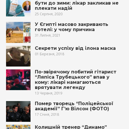
бути до зими: лікар закликав не
плекати надій
25 Серпня, 2020
У Єгипті масово закривають
готелі: у чому причина
31 Липня, 2021
Секрети успіху від ілона маска
01 Березня, 2018
По-звірячому побитий гітарист
“Ляпіса Трубецького” впав у
кому: лікарі намагаються
врятувати легенду
13 Червня, 2019
Помер творець “Поліцейської
академії” Г’ю Вілсон (ФОТО)
17 Січня, 2018
Колишній тренер “Динамо”