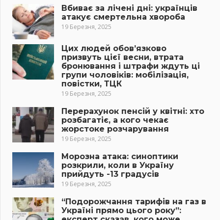
Вбиває за лічені дні: українців
атакує смертельна хвороба
19 Березня, 2025
Цих людей обов’язково
призвуть цієї весни, втрата
бронювання і штрафи ждуть ці
групи чоловіків: мобілізація,
повістки, ТЦК
19 Березня, 2025
Перерахунок пенсій у квітні: хто
розбагатіє, а кого чекає
жорстоке розчарування
19 Березня, 2025
Морозна атака: синоптики
розкрили, коли в Україну
прийдуть -13 градусів
19 Березня, 2025
“Подорожчання тарифів на газ в
Україні прямо цього року”:
експерт сказав, кого може