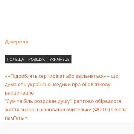
Джерело
ПОЛЬЩА
РОЗШУК
УКРАЇНЕЦЬ
Previous
«Підроблять сертифікат або звільняться» – що
Навігація
думають українські медики про обов’язкову
Post:
вакцинацію
записів
Next
“Сум та біль розриває душу”: раптово обірвалося
Post:
життя знаної і шанованої вчительки (ФОТО) Світла
пам”ять