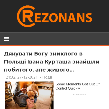
Skip
to
content
Дякувати Богу зниклого в
Польщі Івана Курташа знайшли
побитого, але живого…
21:32, 27-12-2021
Події