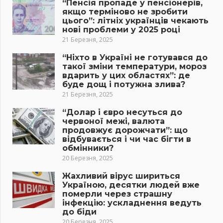
“Пенсія пропаде у пенсіонерів,
якщо терміново не зробити
цього”: літніх українців чекають
нові проблеми у 2025 році
21 Березня, 2025
“Ніхто в Україні не готувався до
такої зміни температури, мороз
вдарить у цих областях”: де
буде дощ і потужна злива?
21 Березня, 2025
“Долар і євро несуться до
червоної межі, валюта
продовжує дорожчати”: що
відбувається і чи час бігти в
обмінники?
20 Березня, 2025
Жахливий вірус шириться
Україною, десятки людей вже
померли через страшну
інфекцію: ускладнення ведуть
до біди
20 Березня, 2025