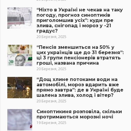
“Ніхто в Україні не чекав на таку
погоду, прогноз синоптиків
приголомшив усіх”: куди пре
злива, снігопад і мороз у -21
градус?
20 Березня, 2025
“Пенсія зменшиться на 50% у
цих українців ще до 31 березня”:
ці 3 групи пенсіонерів втратять
гроші, названа причина
20 Березня, 2025
“Дощ хлине потоками води на
автомобілі, мороз вдарить вже
прямо завтра”: де в Україні буде
шалена злива, холод і вітер?
20 Березня, 2025
Синоптикиня розповіла, скільки
протримаються морозні ночі
19 Березня, 2025