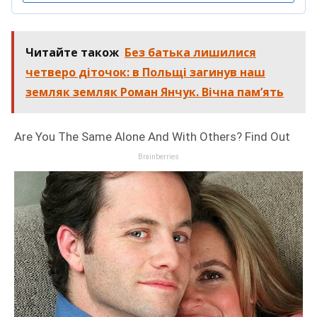
Читайте також
Без батька лишилися
четверо діточок: в Польщі загинув наш
земляк земляк Роман Янчук. Вічна пам’ять