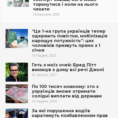
торкнутися і коли на нього
чекати
18 Березня, 2025
“Ця 1-на група українців тепер
одержить повістки, мобілізація
нарощує потужність”: цих
чоловіків призвуть прямо з 1
січня
15 Грудня, 2023
Геть з моїх очей: Бред Пітт
викинув з дому всі речі Джолі
01 Лютого, 2017
По 100 тисяч кожному: хто з
українців зможе отримати
солідні виплати від держави
13 Червня, 2018
За які порушення водіїв
каратимуть позбавленням прав