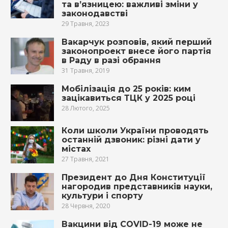
та в’язницею: важливі зміни у
законодавстві
29 Травня, 2023
Вакарчук розповів, який перший
законопроект внесе його партія
в Раду в разі обрання
31 Травня, 2019
Мобілізація до 25 років: ким
зацікавиться ТЦК у 2025 році
28 Лютого, 2025
Коли школи України проводять
останній дзвоник: різні дати у
містах
27 Травня, 2021
Президент до Дня Конституції
нагородив представників науки,
культури і спорту
28 Червня, 2020
Вакцини від СOVID-19 може не