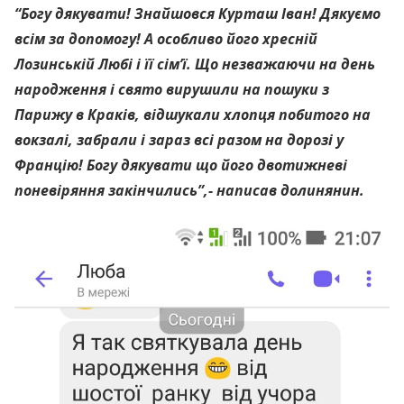
“Богу дякувати! Знайшовся Курташ Іван! Дякуємо
всім за допомогу! А особливо його хресній
Лозинській Любі і її сім’ї. Що незважаючи на день
народження і свято вирушили на пошуки з
Парижу в Краків, відшукали хлопця побитого на
вокзалі, забрали і зараз всі разом на дорозі у
Францію! Богу дякувати що його двотижневі
поневіряння закінчились”,- написав долинянин.