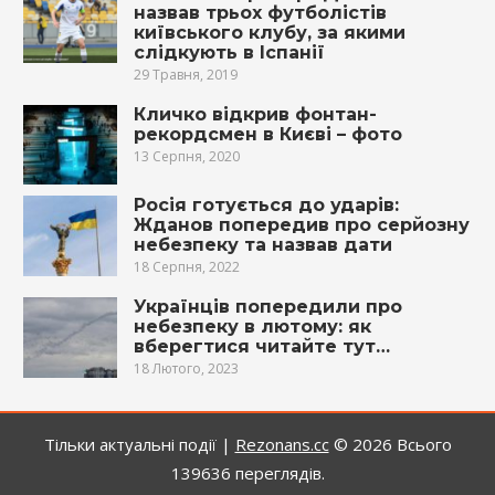
назвав трьох футболістів
київського клубу, за якими
слідкують в Іспанії
29 Травня, 2019
Кличко відкрив фонтан-
рекордсмен в Києві – фото
13 Серпня, 2020
Росія готується до ударів:
Жданов попередив про серйозну
небезпеку та назвав дати
18 Серпня, 2022
Українців попередили про
небезпеку в лютому: як
вберегтися читайте тут…
18 Лютого, 2023
Тільки актуальні події |
Rezonans.сс
© 2026
Всього
139636 переглядів.