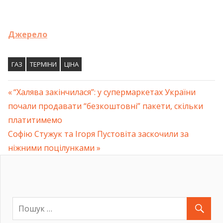
Джерело
ГАЗ
ТЕРМІНИ
ЦІНА
Previous
“Халява закінчилася”: у супермаркетах України
Навігація
почали продавати “безкоштовні” пакети, скільки
Post:
платитимемо
записів
Next
Софію Стужук та Ігоря Пустовіта заскочили за
Post:
ніжними поцілунками