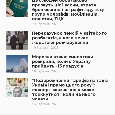
Цих людей обов’язково
призвуть цієї весни, втрата
бронювання і штрафи ждуть ці
групи чоловіків: мобілізація,
повістки, ТЦК
19 Березня, 2025
Перерахунок пенсій у квітні: хто
розбагатіє, а кого чекає
жорстоке розчарування
19 Березня, 2025
Морозна атака: синоптики
розкрили, коли в Україну
прийдуть -13 градусів
19 Березня, 2025
“Подорожчання тарифів на газ в
Україні прямо цього року”:
експерт сказав, кого може
торкнутися і коли на нього
чекати
18 Березня, 2025