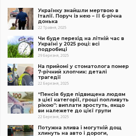
Українку знайшли мертвою в
Італії. Поруч із нею – її 6-річна
донька
22 Травня, 2025
Чи буде перехід на літній час в
Україні у 2025 році: всі
подробиці
29 Березня, 2025
На прийомі у стоматолога помер
7-річний хлопчик: деталі
трагедії
22 Березня, 2025
“Пенсія буде підвищена людям
з цієї категорії, гроші попливуть
рікою”: виплати зростуть, якщо
ви належете до цієї групи
22 Березня, 2025
Потужна злива і могутній дощ
хлинуть на авто і дороги,