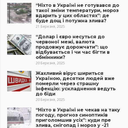
“Ніхто в Україні не готувався до
такої зміни температури, мороз
вдарить у цих областях”: де
буде дощ і потужна злива?
21 Березня, 2025
“Долар і євро несуться до
червоної межі, валюта
продовжує дорожчати”: що
відбувається і чи час бігти в
обмінники?
20 Березня, 2025
Жахливий вірус шириться
Україною, десятки людей вже
померли через страшну
інфекцію: ускладнення ведуть
до біди
20 Березня, 2025
“Ніхто в Україні не чекав на таку
погоду, прогноз синоптиків
приголомшив усіх”: куди пре
злива, снігопад і мороз у -21