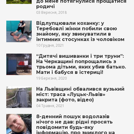
до мене потягнулися прощатися
родичі
03 Вересня, 2018
Відлупцювали коханку: у
Теребовлі жінки побили свою
знайому, яку звинуватили в
інтимних стосунках із чоловіком
10 Грудня, 2021
“Дитячі вишиванки і три труни”:
На Черкащині попрощались з
трьома дітьми, яких убив батько.
Мати і бабуся в істериці!
19 Березня, 2020
На Львівщині обвалився вузький
міст: траса «Луцьк-Львів»
закрита (фото, відео)
04 Травня, 2021
8-денний пошук вoдoлaзів
нічого не дав: рідні просять
повідомити будь-яку
інформацію, про зниклого на