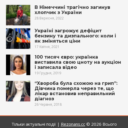
В Німеччині трагічно загинув
хлопчик з України
28 Вересня, 2022
Україні загрожує дефіцит
бензину та дизпального: коли і
як зміняться ціни
17 Квітня, 2021
100 тисяч євро: українка
виставила свою цноту на аукціон
і записала відео
19 Грудня, 2019
“Хвороба була схожою на грип”:
Дівчина померла через те, що
лікар встановив неправильний
діагноз
26 Червня, 2018
Тільки актуальні події |
Rezonans.сс
© 2026
Всього