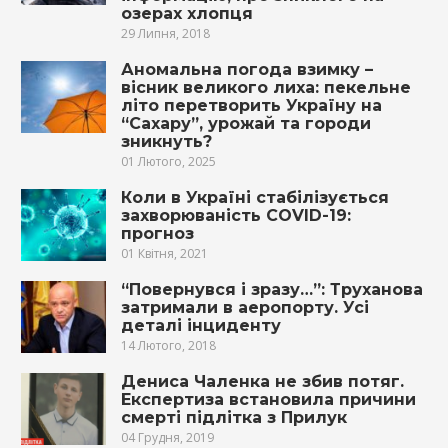
озерах хлопця
29 Липня, 2018
Аномальна погода взимку –
вісник великого лиха: пекельне
літо перетворить Україну на
“Сахару”, урожай та городи
зникнуть?
01 Лютого, 2025
Коли в Україні стабілізується
захворюваність COVID-19:
прогноз
01 Квітня, 2021
“Повернувся і зразу…”: Труханова
затримали в аеропорту. Усі
деталі інциденту
14 Лютого, 2018
Дениса Чаленка не збив потяг.
Експертиза встановила причини
смерті підлітка з Прилук
04 Грудня, 2019