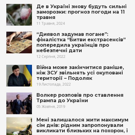
Де в Україні знову будуть сильні
заморозки: прогноз погоди на 11
травня
11 Травня, 2024
“Диявол задумав погане”:
фіналістка “Битви екстрасенсів”
попередила українців про
небезпечні дати
12 Серпня, 2022
Війна може закінчитися раніше,
ніж ЗСУ звільнять усі окуповані
території – Подоляк
19 Листопада, 2022
Волкер розповів про ставлення
Трампа до України
05 Жовтня, 2019
Мені залишалося жити максимум
сім днів: рідним запропонували
викликати близьких на похopoн, і