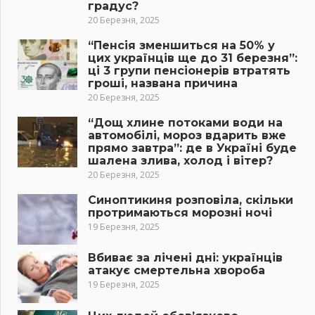
градус?
20 Березня, 2025
“Пенсія зменшиться на 50% у
цих українців ще до 31 березня”:
ці 3 групи пенсіонерів втратять
гроші, названа причина
20 Березня, 2025
“Дощ хлине потоками води на
автомобілі, мороз вдарить вже
прямо завтра”: де в Україні буде
шалена злива, холод і вітер?
20 Березня, 2025
Синоптикиня розповіла, скільки
протримаються морозні ночі
19 Березня, 2025
Вбиває за лічені дні: українців
атакує смертельна хвороба
19 Березня, 2025