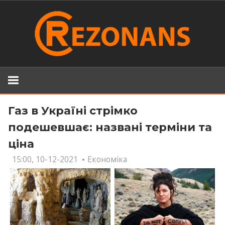
Skip
to
content
Газ в Україні стрімко
подешевшає: названі терміни та
ціна
15:00, 10-12-2021
Економіка